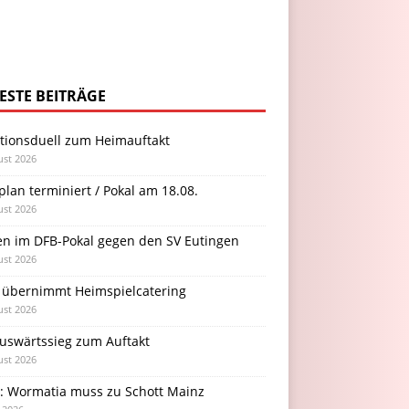
ESTE BEITRÄGE
itionsduell zum Heimauftakt
ust 2026
plan terminiert / Pokal am 18.08.
ust 2026
en im DFB-Pokal gegen den SV Eutingen
ust 2026
 übernimmt Heimspielcatering
ust 2026
Auswärtssieg zum Auftakt
ust 2026
l: Wormatia muss zu Schott Mainz