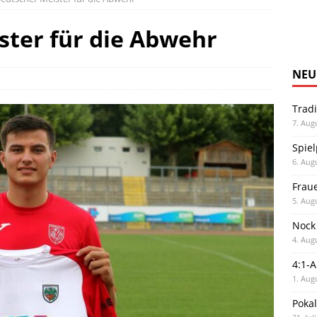
ster für die Abwehr
NEU
Trad
7. Aug
Spiel
6. Aug
Frau
5. Aug
Nock
4. Aug
4:1-
1. Aug
Poka