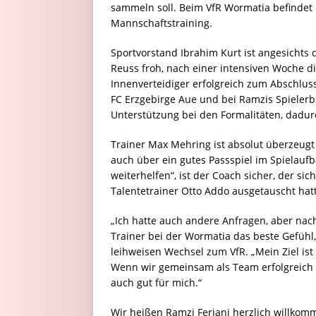
sammeln soll. Beim VfR Wormatia befindet e
Mannschaftstraining.
Sportvorstand Ibrahim Kurt ist angesichts 
Reuss froh, nach einer intensiven Woche d
Innenverteidiger erfolgreich zum Abschlu
FC Erzgebirge Aue und bei Ramzis Spielerb
Unterstützung bei den Formalitäten, dadurch
Trainer Max Mehring ist absolut überzeug
auch über ein gutes Passspiel im Spielaufba
weiterhelfen“, ist der Coach sicher, der si
Talentetrainer Otto Addo ausgetauscht hat
„Ich hatte auch andere Anfragen, aber na
Trainer bei der Wormatia das beste Gefühl,
leihweisen Wechsel zum VfR. „Mein Ziel ist
Wenn wir gemeinsam als Team erfolgreich si
auch gut für mich.“
Wir heißen Ramzi Ferjani herzlich willko