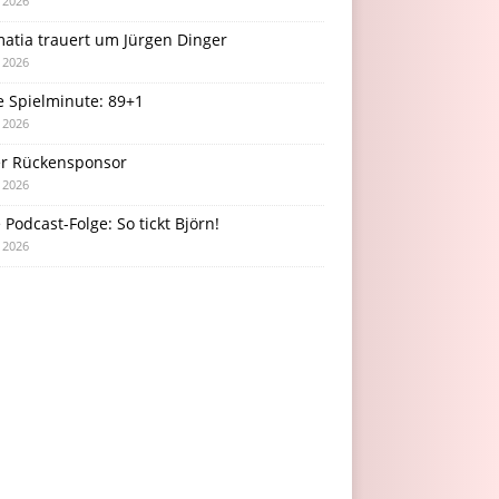
i 2026
atia trauert um Jürgen Dinger
i 2026
e Spielminute: 89+1
i 2026
r Rückensponsor
i 2026
Podcast-Folge: So tickt Björn!
i 2026