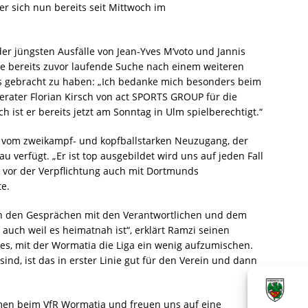
r sich nun bereits seit Mittwoch im
der jüngsten Ausfälle von Jean-Yves M’voto und Jannis
ie bereits zuvor laufende Suche nach einem weiteren
ss gebracht zu haben: „Ich bedanke mich besonders beim
erater Florian Kirsch von act SPORTS GROUP für die
 ist er bereits jetzt am Sonntag in Ulm spielberechtigt.“
t vom zweikampf- und kopfballstarken Neuzugang, der
u verfügt. „Er ist top ausgebildet wird uns auf jeden Fall
ch vor der Verpflichtung auch mit Dortmunds
te.
ch den Gesprächen mit den Verantwortlichen und dem
 auch weil es heimatnah ist“, erklärt Ramzi seinen
 es, mit der Wormatia die Liga ein wenig aufzumischen.
nd, ist das in erster Linie gut für den Verein und dann
mmen beim VfR Wormatia und freuen uns auf eine