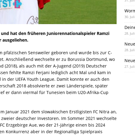
31. Jul
Worm
30. Jul
Dein
und hat den früheren Juniorennationalspieler Ramzi
28. Jul
r ausgeliehen.
Neue
28. Jul
im pfälzischen Sensweiler geboren und wurde bis zur C-
et. Anschließend wechselte er zu Borussia Dortmund, wo
Neue 
d (2018), als auch mit der A-Jugend (2019) Deutscher
27. Jul
ssen fehlte Ramzi Ferjani lediglich acht Mal und kam in
al in der UEFA Youth League. Damit konnte er auch den
schaft 2018 absolvierte er zwei Länderspiele, später
ief er dann viermal für Tunesien beim U20-Afrika-Cup
im Januar 2021 dem slowakischen Erstligisten FC Nitra an,
t zweier deutscher Investoren. Im Sommer 2021 wechselte
 FC Erzgebirge Aue, wo der 21-Jährige einen bis 2024
ßen Konkurrenz aber in der Regionalliga Spielpraxis