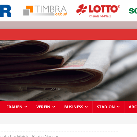
FRAUEN
VEREIN
BUSINESS
STADION
ARC
Deutscher Meister für die Abwehr