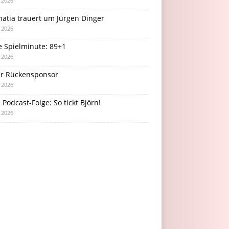
i 2026
atia trauert um Jürgen Dinger
i 2026
e Spielminute: 89+1
i 2026
r Rückensponsor
i 2026
Podcast-Folge: So tickt Björn!
i 2026