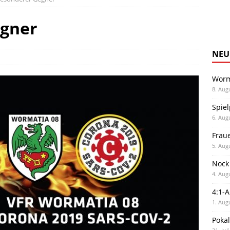
egner
NEU
Worm
8. Aug
Spiel
6. Aug
Frau
5. Aug
Nock
4. Aug
4:1-
1. Aug
Poka