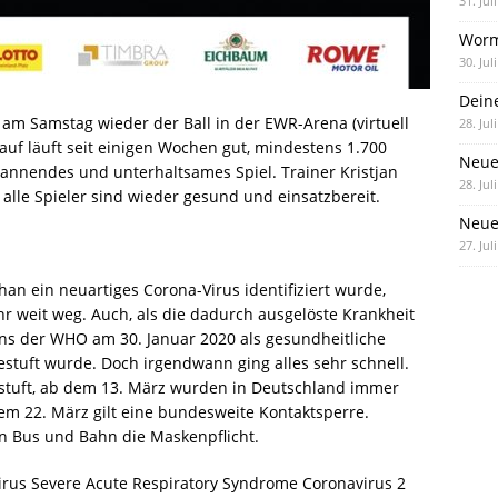
31. Jul
Worm
30. Jul
Dein
am Samstag wieder der Ball in der EWR-Arena (virtuell
28. Jul
kauf läuft seit einigen Wochen gut, mindestens 1.700
Neue
pannendes und unterhaltsames Spiel. Trainer Kristjan
28. Jul
alle Spieler sind wieder gesund und einsatzbereit.
Neue 
27. Jul
n ein neuartiges Corona-Virus identifiziert wurde,
r weit weg. Auch, als die dadurch ausgelöste Krankheit
ens der WHO am 30. Januar 2020 als gesundheitliche
estuft wurde. Doch irgendwann ging alles sehr schnell.
stuft, ab dem 13. März wurden in Deutschland immer
m 22. März gilt eine bundesweite Kontaktsperre.
in Bus und Bahn die Maskenpflicht.
rus Severe Acute Respiratory Syndrome Coronavirus 2