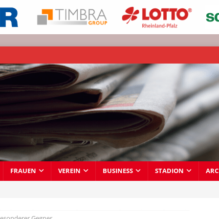
FRAUEN
VEREIN
BUSINESS
STADION
ARC
besonderer Gegner