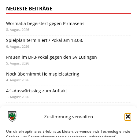
NEUESTE BEITRÄGE
Wormatia begeistert gegen Pirmasens
8. August 2026
Spielplan terminiert / Pokal am 18.08.
6. August 2026
Frauen im DFB-Pokal gegen den SV Eutingen
5. August 2026
Nock übernimmt Heimspielcatering
4. August 2026
4:1-Auswärtssieg zum Auftakt
1. August 2026
Pokal: Wormatia muss zu Schott Mainz
31. Juli 2026
Zustimmung verwalten
Wormatia trauert um Jürgen Dinger
30. Juli 2026
Um dir ein optimales Erlebnis zu bieten, verwenden wir Technologien wie
Cookies, um Geräteinformationen zu speichern und/oder darauf