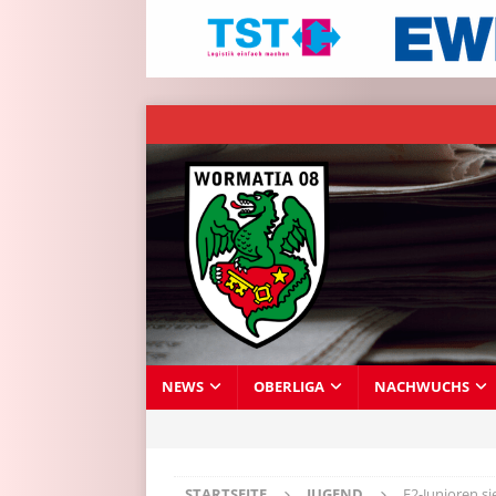
NEWS
OBERLIGA
NACHWUCHS
STARTSEITE
JUGEND
E2-Junioren s