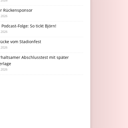
i 2026
r Rückensponsor
i 2026
Podcast-Folge: So tickt Björn!
i 2026
rücke vom Stadionfest
i 2026
rhaltsamer Abschlusstest mit später
erlage
i 2026