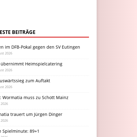
ESTE BEITRÄGE
en im DFB-Pokal gegen den SV Eutingen
ust 2026
 übernimmt Heimspielcatering
ust 2026
Auswärtssieg zum Auftakt
ust 2026
l: Wormatia muss zu Schott Mainz
i 2026
atia trauert um Jürgen Dinger
i 2026
e Spielminute: 89+1