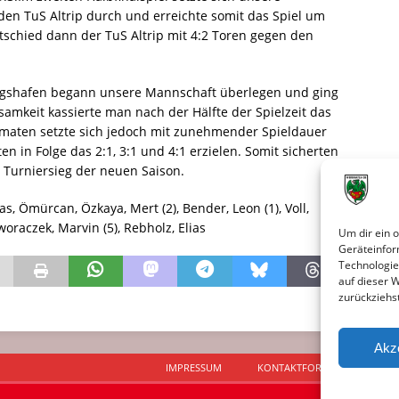
en TuS Altrip durch und erreichte somit das Spiel um
ntschied dann der TuS Altrip mit 4:2 Toren gegen den
wigshafen begann unsere Mannschaft überlegen und ging
amkeit kassierte man nach der Hälfte der Spielzeit das
rmaten setzte sich jedoch mit zunehmender Spieldauer
in Folge das 2:1, 3:1 und 4:1 erzielen. Somit sicherten
 Turniersieg der neuen Saison.
ntas, Ömürcan, Özkaya, Mert (2), Bender, Leon (1), Voll,
Dworaczek, Marvin (5), Rebholz, Elias
Um dir ein 
Geräteinfor
Technologie
auf dieser 
zurückziehs
Akz
IMPRESSUM
KONTAKTFORMULAR
D