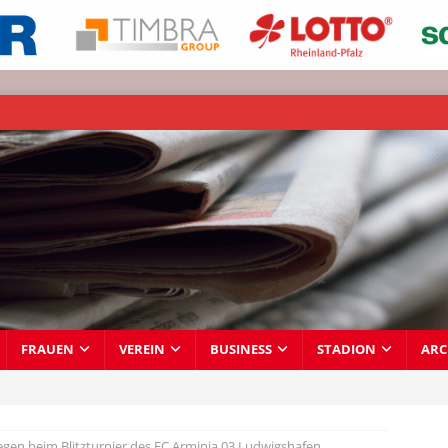
FRAUEN
VEREIN
BUSINESS
STADION
ARC
iegen beim Blitzturnier des FC Arminia 03 Ludwigshafen