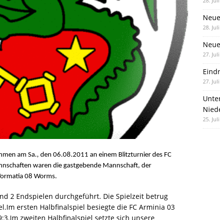
28. Jul
Neue
28. Jul
Neue 
27. Jul
Eind
27. Jul
Unte
Nied
25. Jul
men am Sa., den 06.08.2011 an einem Blitzturnier des FC
nnschaften waren die gastgebende Mannschaft, der
 Wormatia 08 Worms.
nd 2 Endspielen durchgeführt. Die Spielzeit betrug
.Im ersten Halbfinalspiel besiegte die FC Arminia 03
3.Im zweiten Halbfinalspiel setzte sich unsere