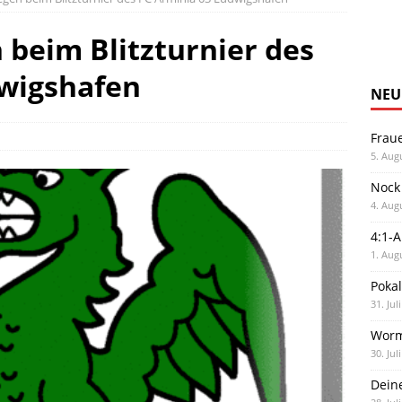
 beim Blitzturnier des
dwigshafen
NEU
Frau
5. Aug
Nock
4. Aug
4:1-
1. Aug
Poka
31. Jul
Worm
30. Jul
Dein