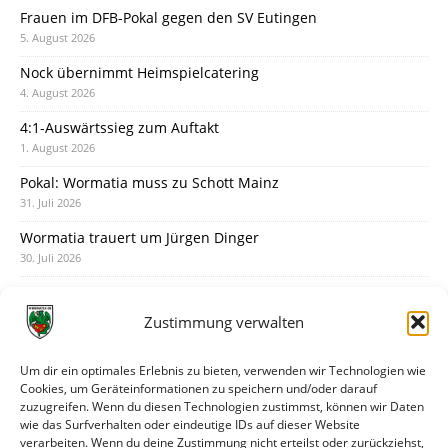
Frauen im DFB-Pokal gegen den SV Eutingen
5. August 2026
Nock übernimmt Heimspielcatering
4. August 2026
4:1-Auswärtssieg zum Auftakt
1. August 2026
Pokal: Wormatia muss zu Schott Mainz
31. Juli 2026
Wormatia trauert um Jürgen Dinger
30. Juli 2026
Deine Spielminute: 89+1
28. Juli 2026
Zustimmung verwalten
Neuer Rückensponsor
28. Juli 2026
Um dir ein optimales Erlebnis zu bieten, verwenden wir Technologien wie
Cookies, um Geräteinformationen zu speichern und/oder darauf
Neue Podcast-Folge: So tickt Björn!
zuzugreifen. Wenn du diesen Technologien zustimmst, können wir Daten
27. Juli 2026
wie das Surfverhalten oder eindeutige IDs auf dieser Website
verarbeiten. Wenn du deine Zustimmung nicht erteilst oder zurückziehst,