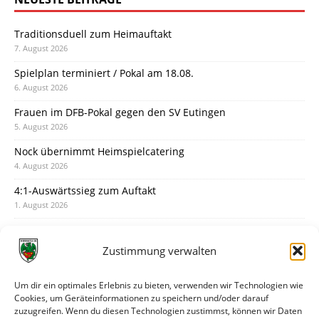
Traditionsduell zum Heimauftakt
7. August 2026
Spielplan terminiert / Pokal am 18.08.
6. August 2026
Frauen im DFB-Pokal gegen den SV Eutingen
5. August 2026
Nock übernimmt Heimspielcatering
4. August 2026
4:1-Auswärtssieg zum Auftakt
1. August 2026
Pokal: Wormatia muss zu Schott Mainz
31. Juli 2026
Zustimmung verwalten
Wormatia trauert um Jürgen Dinger
30. Juli 2026
Um dir ein optimales Erlebnis zu bieten, verwenden wir Technologien wie
Cookies, um Geräteinformationen zu speichern und/oder darauf
Deine Spielminute: 89+1
zuzugreifen. Wenn du diesen Technologien zustimmst, können wir Daten