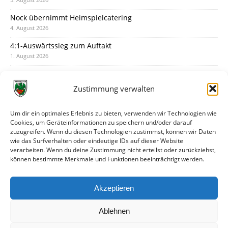
Nock übernimmt Heimspielcatering
4. August 2026
4:1-Auswärtssieg zum Auftakt
1. August 2026
Pokal: Wormatia muss zu Schott Mainz
31. Juli 2026
Zustimmung verwalten
Wormatia trauert um Jürgen Dinger
30. Juli 2026
Um dir ein optimales Erlebnis zu bieten, verwenden wir Technologien wie
Cookies, um Geräteinformationen zu speichern und/oder darauf
Deine Spielminute: 89+1
zuzugreifen. Wenn du diesen Technologien zustimmst, können wir Daten
28. Juli 2026
wie das Surfverhalten oder eindeutige IDs auf dieser Website
verarbeiten. Wenn du deine Zustimmung nicht erteilst oder zurückziehst,
Neuer Rückensponsor
können bestimmte Merkmale und Funktionen beeinträchtigt werden.
28. Juli 2026
Neue Podcast-Folge: So tickt Björn!
Akzeptieren
27. Juli 2026
Ablehnen