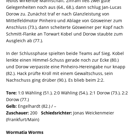
leblos wirkende Mannschaft. Zinram ließ zwei gute
Gelegenheiten noch aus (64., 68.), dann schlug Jan-Lucas
Dorow zu. Zunächst traf er nach Glanzleistung von
Mittelfeldmotor Pinheiro und Ablage von Gösweiner zum
Anschluss (73.), dann scheiterte Gösweiner per Kopf nach
Schmitt-Flanke an Torwart Kobel und Dorow staubte zum
Ausgleich ab (77.).
In der Schlussphase spielten beide Teams auf Sieg. Kobel
lenkte einen Himmel-Schuss gerade noch zur Ecke (80.)
und Dorow verpasste eine Pinheiro-Hereingabe nur knapp
(82.). Hack prüfte Kroll mit einem Gewaltschuss, sein
Nachschuss ging drüber (90.). Es blieb beim 2:2.
Tore:
1:0 Wähling (51.), 2:0 Wähling (54.), 2:1 Dorow (73.), 2:2
Dorow (77.)
Gelb:
Engelhardt (82.) / –
Zuschauer:
200
Schiedsrichter:
Jonas Weickenmeier
(Frankfurt/Main)
Wormatia Worms