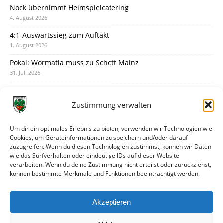
Nock übernimmt Heimspielcatering
4. August 2026
4:1-Auswärtssieg zum Auftakt
1. August 2026
Pokal: Wormatia muss zu Schott Mainz
31. Juli 2026
Wormatia trauert um Jürgen Dinger
30. Juli 2026
Zustimmung verwalten
Deine Spielminute: 89+1
28. Juli 2026
Um dir ein optimales Erlebnis zu bieten, verwenden wir Technologien wie
Cookies, um Geräteinformationen zu speichern und/oder darauf
Neuer Rückensponsor
zuzugreifen. Wenn du diesen Technologien zustimmst, können wir Daten
28. Juli 2026
wie das Surfverhalten oder eindeutige IDs auf dieser Website
verarbeiten. Wenn du deine Zustimmung nicht erteilst oder zurückziehst,
Neue Podcast-Folge: So tickt Björn!
können bestimmte Merkmale und Funktionen beeinträchtigt werden.
27. Juli 2026
Eindrücke vom Stadionfest
Akzeptieren
27. Juli 2026