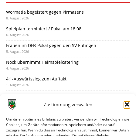
Wormatia begeistert gegen Pirmasens
8. August 2026
Spielplan terminiert / Pokal am 18.08.
6. August 2026
Frauen im DFB-Pokal gegen den SV Eutingen
5. August 2026
Nock übernimmt Heimspielcatering
4. August 2026
4:1-Auswärtssieg zum Auftakt
1. August 2026
Pokal: Wormatia muss zu Schott Mainz
31. Juli 2026
Zustimmung verwalten
Wormatia trauert um Jürgen Dinger
30. Juli 2026
Um dir ein optimales Erlebnis zu bieten, verwenden wir Technologien wie
Cookies, um Geräteinformationen zu speichern und/oder darauf
Deine Spielminute: 89+1
zuzugreifen. Wenn du diesen Technologien zustimmst, können wir Daten
28. Juli 2026
wie das Surfverhalten oder eindeutige IDs auf dieser Website