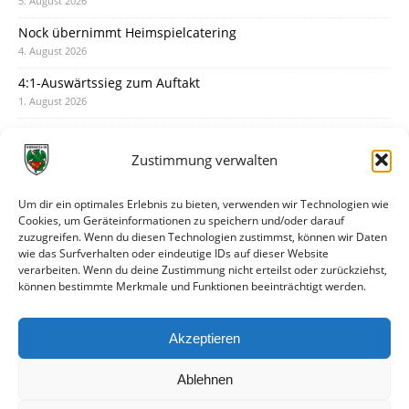
5. August 2026
Nock übernimmt Heimspielcatering
4. August 2026
4:1-Auswärtssieg zum Auftakt
1. August 2026
Pokal: Wormatia muss zu Schott Mainz
31. Juli 2026
Zustimmung verwalten
Wormatia trauert um Jürgen Dinger
30. Juli 2026
Um dir ein optimales Erlebnis zu bieten, verwenden wir Technologien wie
Cookies, um Geräteinformationen zu speichern und/oder darauf
Deine Spielminute: 89+1
zuzugreifen. Wenn du diesen Technologien zustimmst, können wir Daten
28. Juli 2026
wie das Surfverhalten oder eindeutige IDs auf dieser Website
verarbeiten. Wenn du deine Zustimmung nicht erteilst oder zurückziehst,
Neuer Rückensponsor
können bestimmte Merkmale und Funktionen beeinträchtigt werden.
28. Juli 2026
Neue Podcast-Folge: So tickt Björn!
Akzeptieren
27. Juli 2026
Ablehnen