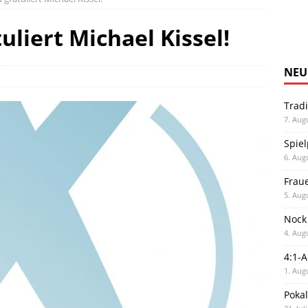
liert Michael Kissel!
NEU
Trad
7. Aug
Spiel
6. Aug
Frau
5. Aug
Nock
4. Aug
4:1-
1. Aug
Poka