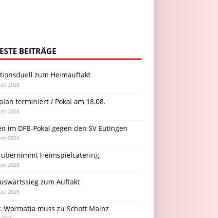
ESTE BEITRÄGE
itionsduell zum Heimauftakt
ust 2026
plan terminiert / Pokal am 18.08.
ust 2026
en im DFB-Pokal gegen den SV Eutingen
ust 2026
 übernimmt Heimspielcatering
ust 2026
Auswärtssieg zum Auftakt
ust 2026
l: Wormatia muss zu Schott Mainz