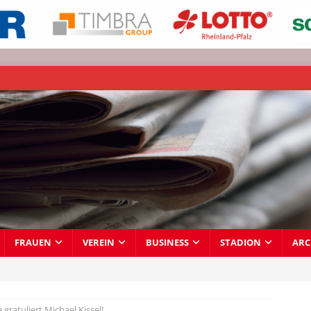
FRAUEN
VEREIN
BUSINESS
STADION
ARC
gratuliert Michael Kissel!