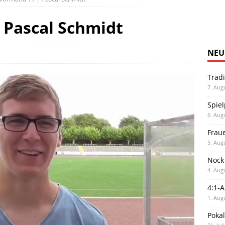
 Pascal Schmidt
NEU
Trad
7. Aug
Spiel
6. Aug
Frau
5. Aug
Nock
4. Aug
4:1-
1. Aug
Poka