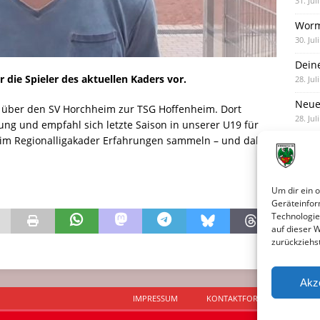
31. Jul
Worm
30. Jul
Dein
r die Spieler des aktuellen Kaders vor.
28. Jul
Neue
 über den SV Horchheim zur TSG Hoffenheim. Dort
28. Jul
ung und empfahl sich letzte Saison in unserer U19 für
 im Regionalligakader Erfahrungen sammeln – und dabei
Neue 
27. Jul
Um dir ein 
Geräteinfor
Technologie
auf dieser 
zurückziehs
Akz
IMPRESSUM
KONTAKTFORMULAR
D