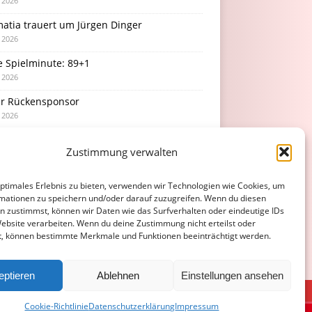
i 2026
atia trauert um Jürgen Dinger
i 2026
e Spielminute: 89+1
i 2026
r Rückensponsor
i 2026
Podcast-Folge: So tickt Björn!
Zustimmung verwalten
i 2026
optimales Erlebnis zu bieten, verwenden wir Technologien wie Cookies, um
mationen zu speichern und/oder darauf zuzugreifen. Wenn du diesen
n zustimmst, können wir Daten wie das Surfverhalten oder eindeutige IDs
Website verarbeiten. Wenn du deine Zustimmung nicht erteilst oder
t, können bestimmte Merkmale und Funktionen beeinträchtigt werden.
eptieren
Ablehnen
Einstellungen ansehen
ATENSCHUTZERKLÄRUNG
COOKIE-RICHTLINIE (EU)
Cookie-Richtlinie
Datenschutzerklärung
Impressum