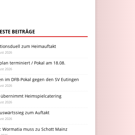
ESTE BEITRÄGE
itionsduell zum Heimauftakt
ust 2026
plan terminiert / Pokal am 18.08.
ust 2026
en im DFB-Pokal gegen den SV Eutingen
ust 2026
 übernimmt Heimspielcatering
ust 2026
Auswärtssieg zum Auftakt
ust 2026
l: Wormatia muss zu Schott Mainz