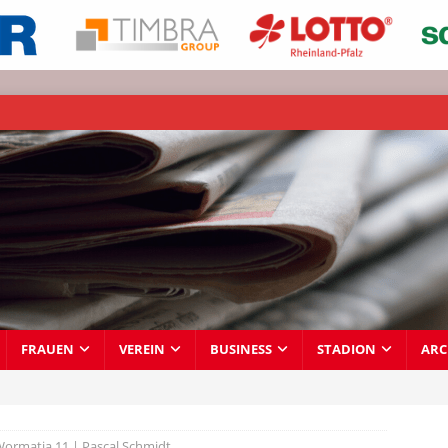
FRAUEN
VEREIN
BUSINESS
STADION
ARC
Wormatia 11 | Pascal Schmidt