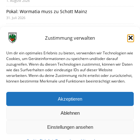
1. August 2026
Pokal: Wormatia muss zu Schott Mainz
31. Juli 2026
Wormatia trauert um Jürgen Dinger
30. Juli 2026
Zustimmung verwalten
Deine Spielminute: 89+1
28. Juli 2026
Um dir ein optimales Erlebnis zu bieten, verwenden wir Technologien wie
Cookies, um Geräteinformationen zu speichern und/oder darauf
Neuer Rückensponsor
zuzugreifen. Wenn du diesen Technologien zustimmst, können wir Daten
28. Juli 2026
wie das Surfverhalten oder eindeutige IDs auf dieser Website
verarbeiten. Wenn du deine Zustimmung nicht erteilst oder zurückziehst,
Neue Podcast-Folge: So tickt Björn!
können bestimmte Merkmale und Funktionen beeinträchtigt werden.
27. Juli 2026
Eindrücke vom Stadionfest
Akzeptieren
27. Juli 2026
Ablehnen
Einstellungen ansehen