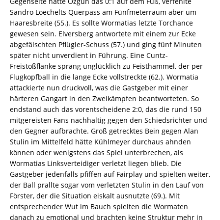
Gegenseite hatte Özgün das 0:1 auf dem Fuß, verfehlte
Sandro Loechelts Querpass am Fünfmeterraum aber um
Haaresbreite (55.). Es sollte Wormatias letzte Torchance
gewesen sein. Elversberg antwortete mit einem zur Ecke
abgefälschten Pflügler-Schuss (57.) und ging fünf Minuten
später nicht unverdient in Führung. Eine Cuntz-
Freistoßflanke sprang unglücklich zu Feisthammel, der per
Flugkopfball in die lange Ecke vollstreckte (62.). Wormatia
attackierte nun druckvoll, was die Gastgeber mit einer
härteren Gangart in den Zweikämpfen beantworteten. So
endstand auch das vorentscheidene 2:0, das die rund 150
mitgereisten Fans nachhaltig gegen den Schiedsrichter und
den Gegner aufbrachte. Groß getrecktes Bein gegen Alan
Stulin im Mittelfeld hätte Kühlmeyer durchaus ahnden
können oder wenigstens das Spiel unterbrechen, als
Wormatias Linksverteidiger verletzt liegen blieb. Die
Gastgeber jedenfalls pfiffen auf Fairplay und spielten weiter,
der Ball prallte sogar vom verletzten Stulin in den Lauf von
Förster, der die Situation eiskalt ausnutzte (69.). Mit
entsprechender Wut im Bauch spielten die Wormaten
danach zu emotional und brachten keine Struktur mehr in