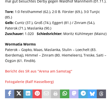
mal gut besuchtes Derby gegen Waldhof Mannheim (01.11.).
Tore:
1:0 Feisthammel (62.), 2:0 B. Förster (69.), 3:0 Tunjic
(85.)
Gelb:
Cuntz (37.), Groß (74.), Eggert (81.) / Zinram (54.),
Paterok (71.), Maslanka (90.)
Zuschauer:
1.020
Schiedsrichter:
Moritz Kühlmeyer (Mainz)
Wormatia Worms
Paterok – Gopko, Maas, Maslanka, Stulin – Loechelt (83.
Iberdemaj), Himmel – Zinram (80. Hiemeleers), Treske, Saiti –
Özgün (61. Findik).
Bericht des SR aus "Arena am Samstag"
Fotogalerie (Ralf Hasselberg)