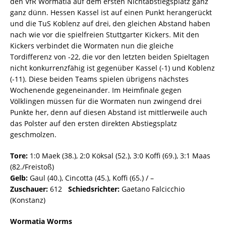
den VfR Wormatia auf dem ersten Nichtabstiegsplatz ganz
ganz dünn. Hessen Kassel ist auf einen Punkt herangerückt
und die TuS Koblenz auf drei, den gleichen Abstand haben
nach wie vor die spielfreien Stuttgarter Kickers. Mit den
Kickers verbindet die Wormaten nun die gleiche
Tordifferenz von -22, die vor den letzten beiden Spieltagen
nicht konkurrenzfähig ist gegenüber Kassel (-1) und Koblenz
(-11). Diese beiden Teams spielen übrigens nächstes
Wochenende gegeneinander. Im Heimfinale gegen
Völklingen müssen für die Wormaten nun zwingend drei
Punkte her, denn auf diesen Abstand ist mittlerweile auch
das Polster auf den ersten direkten Abstiegsplatz
geschmolzen.
Tore:
1:0 Maek (38.), 2:0 Köksal (52.), 3:0 Koffi (69.), 3:1 Maas
(82./Freistoß)
Gelb:
Gaul (40.), Cincotta (45.), Koffi (65.) / –
Zuschauer:
612
Schiedsrichter:
Gaetano Falcicchio
(Konstanz)
Wormatia Worms