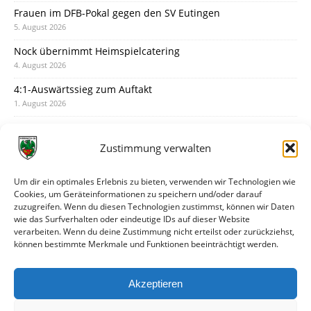
Frauen im DFB-Pokal gegen den SV Eutingen
5. August 2026
Nock übernimmt Heimspielcatering
4. August 2026
4:1-Auswärtssieg zum Auftakt
1. August 2026
Pokal: Wormatia muss zu Schott Mainz
31. Juli 2026
Zustimmung verwalten
Wormatia trauert um Jürgen Dinger
30. Juli 2026
Um dir ein optimales Erlebnis zu bieten, verwenden wir Technologien wie
Cookies, um Geräteinformationen zu speichern und/oder darauf
Deine Spielminute: 89+1
zuzugreifen. Wenn du diesen Technologien zustimmst, können wir Daten
28. Juli 2026
wie das Surfverhalten oder eindeutige IDs auf dieser Website
verarbeiten. Wenn du deine Zustimmung nicht erteilst oder zurückziehst,
Neuer Rückensponsor
können bestimmte Merkmale und Funktionen beeinträchtigt werden.
28. Juli 2026
Neue Podcast-Folge: So tickt Björn!
Akzeptieren
27. Juli 2026