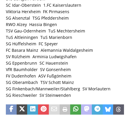
SC Idar-Oberstein  1.FC Kaiserslautern
Viktoria Herxheim  FK Pirmasens
SG Alsenztal  TSG Pfeddersheim
RWO Alzey  Hassia Bingen
TSV Gau-Odernheim  TuS Mechtersheim
TuS Altleiningen  TuS Marienborn
SG Hüffelsheim  FC Speyer
FC Basara Mainz  Alemannia Waldalgesheim
SV Rülzheim  Arminia Ludwigshafen
SG Eppenbrunn  SC Hauenstein
VfR Baumholder  SV Gonsenheim
FV Dudenhofen  ASV Fußgönheim
SG Oberambach  TSV Schott Mainz
SG Finkenbach/Mannweiler/Stahlberg  SV Morlautern
SG Rieschweiler  SV Steinwenden