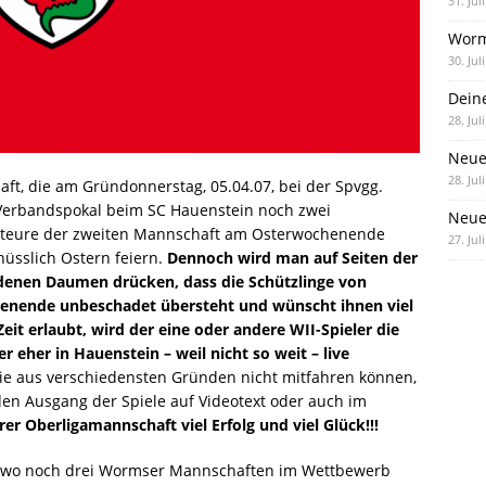
31. Jul
Worm
30. Jul
Dein
28. Jul
Neue
28. Jul
t, die am Gründonnerstag, 05.04.07, bei der Spvgg.
Verbandspokal beim SC Hauenstein noch zwei
Neue 
 Akteure der zweiten Mannschaft am Osterwochenende
27. Jul
nüsslich Ostern feiern.
Dennoch wird man auf Seiten der
ndenen Daumen drücken, dass die Schützlinge von
henende unbeschadet übersteht und wünscht ihnen viel
eit erlaubt, wird der eine oder andere WII-Spieler die
r eher in Hauenstein – weil nicht so weit – live
die aus verschiedensten Gründen nicht mitfahren können,
n Ausgang der Spiele auf Videotext oder auch im
r Oberligamannschaft viel Erfolg und viel Glück!!!
e, wo noch drei Wormser Mannschaften im Wettbewerb