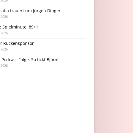
i 2026
atia trauert um Jürgen Dinger
i 2026
e Spielminute: 89+1
i 2026
r Rückensponsor
i 2026
Podcast-Folge: So tickt Björn!
i 2026