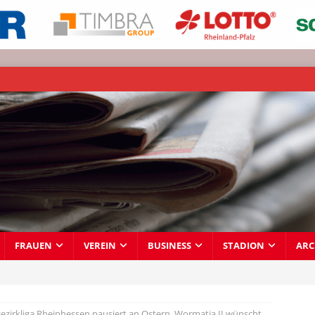
FRAUEN
VEREIN
BUSINESS
STADION
ARC
Bezirkliga Rheinhessen pausiert an Ostern  Wormatia II wünscht