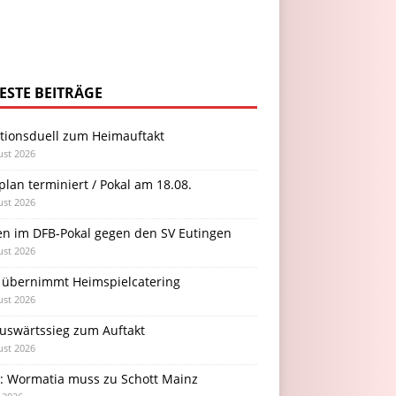
ESTE BEITRÄGE
itionsduell zum Heimauftakt
ust 2026
plan terminiert / Pokal am 18.08.
ust 2026
en im DFB-Pokal gegen den SV Eutingen
ust 2026
 übernimmt Heimspielcatering
ust 2026
Auswärtssieg zum Auftakt
ust 2026
l: Wormatia muss zu Schott Mainz