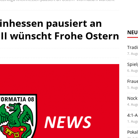
einhessen pausiert an
 II wünscht Frohe Ostern
NEU
Trad
7. Aug
Spiel
6. Aug
Frau
5. Aug
Nock
4. Aug
4:1-
1. Aug
Poka