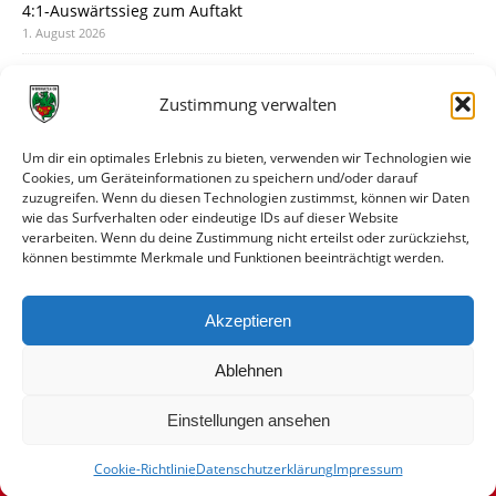
4:1-Auswärtssieg zum Auftakt
1. August 2026
Pokal: Wormatia muss zu Schott Mainz
31. Juli 2026
Zustimmung verwalten
Wormatia trauert um Jürgen Dinger
30. Juli 2026
Um dir ein optimales Erlebnis zu bieten, verwenden wir Technologien wie
Cookies, um Geräteinformationen zu speichern und/oder darauf
Deine Spielminute: 89+1
zuzugreifen. Wenn du diesen Technologien zustimmst, können wir Daten
28. Juli 2026
wie das Surfverhalten oder eindeutige IDs auf dieser Website
verarbeiten. Wenn du deine Zustimmung nicht erteilst oder zurückziehst,
Neuer Rückensponsor
können bestimmte Merkmale und Funktionen beeinträchtigt werden.
28. Juli 2026
Neue Podcast-Folge: So tickt Björn!
Akzeptieren
27. Juli 2026
Ablehnen
Einstellungen ansehen
Cookie-Richtlinie
Datenschutzerklärung
Impressum
© VfR Wormatia Worms