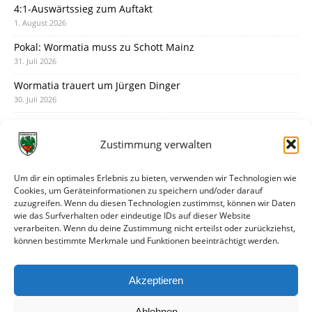
4:1-Auswärtssieg zum Auftakt
1. August 2026
Pokal: Wormatia muss zu Schott Mainz
31. Juli 2026
Wormatia trauert um Jürgen Dinger
30. Juli 2026
Deine Spielminute: 89+1
28. Juli 2026
Zustimmung verwalten
Neuer Rückensponsor
28. Juli 2026
Um dir ein optimales Erlebnis zu bieten, verwenden wir Technologien wie
Cookies, um Geräteinformationen zu speichern und/oder darauf
Neue Podcast-Folge: So tickt Björn!
zuzugreifen. Wenn du diesen Technologien zustimmst, können wir Daten
27. Juli 2026
wie das Surfverhalten oder eindeutige IDs auf dieser Website
verarbeiten. Wenn du deine Zustimmung nicht erteilst oder zurückziehst,
Eindrücke vom Stadionfest
können bestimmte Merkmale und Funktionen beeinträchtigt werden.
27. Juli 2026
Unterhaltsamer Abschlusstest mit später Niederlage
Akzeptieren
25. Juli 2026
Ablehnen