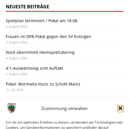
NEUESTE BEITRÄGE
Spielplan terminiert / Pokal am 18.08.
6. August 2026
Frauen im DFB-Pokal gegen den SV Eutingen
5. August 2026
Nock übernimmt Heimspielcatering
4. August 2026
4:1-Auswärtssieg zum Auftakt
1. August 2026
Pokal: Wormatia muss zu Schott Mainz
31. Juli 2026
Wormatia trauert um Jürgen Dinger
30. Juli 2026
Zustimmung verwalten
Deine Spielminute: 89+1
28. Juli 2026
Um dir ein optimales Erlebnis zu bieten, verwenden wir Technologien wie
Cookies, um Geräteinformationen zu speichern und/oder darauf