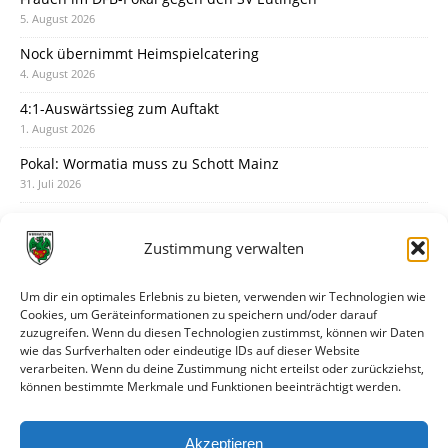
5. August 2026
Nock übernimmt Heimspielcatering
4. August 2026
4:1-Auswärtssieg zum Auftakt
1. August 2026
Pokal: Wormatia muss zu Schott Mainz
31. Juli 2026
Wormatia trauert um Jürgen Dinger
30. Juli 2026
Zustimmung verwalten
Deine Spielminute: 89+1
28. Juli 2026
Um dir ein optimales Erlebnis zu bieten, verwenden wir Technologien wie
Cookies, um Geräteinformationen zu speichern und/oder darauf
Neuer Rückensponsor
zuzugreifen. Wenn du diesen Technologien zustimmst, können wir Daten
28. Juli 2026
wie das Surfverhalten oder eindeutige IDs auf dieser Website
verarbeiten. Wenn du deine Zustimmung nicht erteilst oder zurückziehst,
Neue Podcast-Folge: So tickt Björn!
können bestimmte Merkmale und Funktionen beeinträchtigt werden.
27. Juli 2026
Eindrücke vom Stadionfest
Akzeptieren