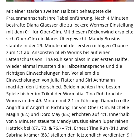
Mit einer starken zweiten Halbzeit behauptete die
Frauenmannschaft Ihre Tabellenführung. Nach 4 Minuten
bestrafte Diana Glaesser die zu lockere Wormser Einstellung
mit dem 0:1 für Ober-Olm. Mit diesem Rückenwind erspielte
sich Ober-Olm ein klares Übergewicht. Mandy Brusius
staubte in der 29. Minute mit der ersten richtigen Chance
zum 1:1 ab. Ansonsten blieb Worms bis auf einen
Lattenschuss von Tina Ruh sehr blass in der ersten Hälfte.
Wieder einmal mussten die Halbzeitansprache und die
richtigen Einwechslungen her. Vor allem die
Einwechslungen von Julia Flatter und Siri Achtmann
machten den Unterschied. Beide machten Ihre besten
Spiele bisher im Trikot der Wormatia. Tina Ruh brachte
Worms in der 49. Minute mit 2:1 in Führung. Danach rollte
Angriff auf Angriff in Richtung Tor von Ober-Olm. Michelle
Magin (62.) und Doro May (65.) erhöhten auf 4:1. Innerhalb
von 9 Minuten steuerte Mandy Brusius einen lupenreinen
Hattrick bei (67., 73. & 76.) – 7:1. Erneut Tina Ruh (81.) und
Sabrina Krämer (88.) stellten den letztendlich verdienten 9:1