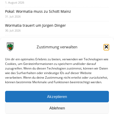
1. August 2026
Pokal: Wormatia muss zu Schott Mainz
31. Juli 2026
Wormatia trauert um Jürgen Dinger
30. Juli 2026
Deine Spielminute: 89+1
28. Juli 2026
Zustimmung verwalten
Neuer Rückensponsor
28. Juli 2026
Um dir ein optimales Erlebnis zu bieten, verwenden wir Technologien wie
Cookies, um Geräteinformationen zu speichern und/oder darauf
Neue Podcast-Folge: So tickt Björn!
zuzugreifen. Wenn du diesen Technologien zustimmst, können wir Daten
27. Juli 2026
wie das Surfverhalten oder eindeutige IDs auf dieser Website
verarbeiten. Wenn du deine Zustimmung nicht erteilst oder zurückziehst,
Eindrücke vom Stadionfest
können bestimmte Merkmale und Funktionen beeinträchtigt werden.
27. Juli 2026
Unterhaltsamer Abschlusstest mit später Niederlage
Akzeptieren
25. Juli 2026
Ablehnen