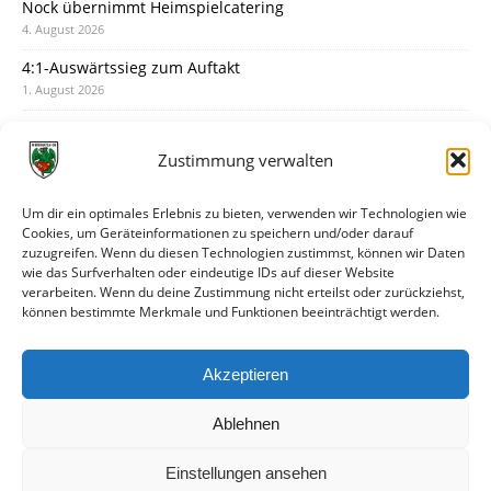
Nock übernimmt Heimspielcatering
4. August 2026
4:1-Auswärtssieg zum Auftakt
1. August 2026
Pokal: Wormatia muss zu Schott Mainz
31. Juli 2026
Zustimmung verwalten
Wormatia trauert um Jürgen Dinger
30. Juli 2026
Um dir ein optimales Erlebnis zu bieten, verwenden wir Technologien wie
Cookies, um Geräteinformationen zu speichern und/oder darauf
Deine Spielminute: 89+1
zuzugreifen. Wenn du diesen Technologien zustimmst, können wir Daten
28. Juli 2026
wie das Surfverhalten oder eindeutige IDs auf dieser Website
verarbeiten. Wenn du deine Zustimmung nicht erteilst oder zurückziehst,
Neuer Rückensponsor
können bestimmte Merkmale und Funktionen beeinträchtigt werden.
28. Juli 2026
Neue Podcast-Folge: So tickt Björn!
Akzeptieren
27. Juli 2026
Ablehnen
Einstellungen ansehen