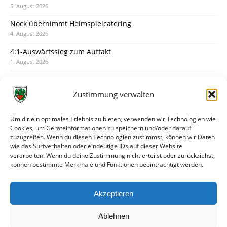
5. August 2026
Nock übernimmt Heimspielcatering
4. August 2026
4:1-Auswärtssieg zum Auftakt
1. August 2026
Pokal: Wormatia muss zu Schott Mainz
31. Juli 2026
Zustimmung verwalten
Wormatia trauert um Jürgen Dinger
30. Juli 2026
Um dir ein optimales Erlebnis zu bieten, verwenden wir Technologien wie
Cookies, um Geräteinformationen zu speichern und/oder darauf
Deine Spielminute: 89+1
zuzugreifen. Wenn du diesen Technologien zustimmst, können wir Daten
28. Juli 2026
wie das Surfverhalten oder eindeutige IDs auf dieser Website
verarbeiten. Wenn du deine Zustimmung nicht erteilst oder zurückziehst,
Neuer Rückensponsor
können bestimmte Merkmale und Funktionen beeinträchtigt werden.
28. Juli 2026
Neue Podcast-Folge: So tickt Björn!
Akzeptieren
27. Juli 2026
Ablehnen