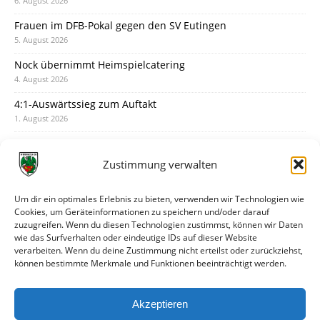
6. August 2026
Frauen im DFB-Pokal gegen den SV Eutingen
5. August 2026
Nock übernimmt Heimspielcatering
4. August 2026
4:1-Auswärtssieg zum Auftakt
1. August 2026
Pokal: Wormatia muss zu Schott Mainz
31. Juli 2026
Zustimmung verwalten
Wormatia trauert um Jürgen Dinger
30. Juli 2026
Um dir ein optimales Erlebnis zu bieten, verwenden wir Technologien wie
Cookies, um Geräteinformationen zu speichern und/oder darauf
Deine Spielminute: 89+1
zuzugreifen. Wenn du diesen Technologien zustimmst, können wir Daten
28. Juli 2026
wie das Surfverhalten oder eindeutige IDs auf dieser Website
verarbeiten. Wenn du deine Zustimmung nicht erteilst oder zurückziehst,
Neuer Rückensponsor
können bestimmte Merkmale und Funktionen beeinträchtigt werden.
28. Juli 2026
Neue Podcast-Folge: So tickt Björn!
Akzeptieren
27. Juli 2026