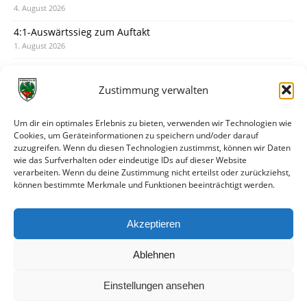
4. August 2026
4:1-Auswärtssieg zum Auftakt
1. August 2026
Pokal: Wormatia muss zu Schott Mainz
31. Juli 2026
Zustimmung verwalten
Wormatia trauert um Jürgen Dinger
30. Juli 2026
Um dir ein optimales Erlebnis zu bieten, verwenden wir Technologien wie
Cookies, um Geräteinformationen zu speichern und/oder darauf
Deine Spielminute: 89+1
zuzugreifen. Wenn du diesen Technologien zustimmst, können wir Daten
28. Juli 2026
wie das Surfverhalten oder eindeutige IDs auf dieser Website
verarbeiten. Wenn du deine Zustimmung nicht erteilst oder zurückziehst,
Neuer Rückensponsor
können bestimmte Merkmale und Funktionen beeinträchtigt werden.
28. Juli 2026
Neue Podcast-Folge: So tickt Björn!
Akzeptieren
27. Juli 2026
Ablehnen
Einstellungen ansehen