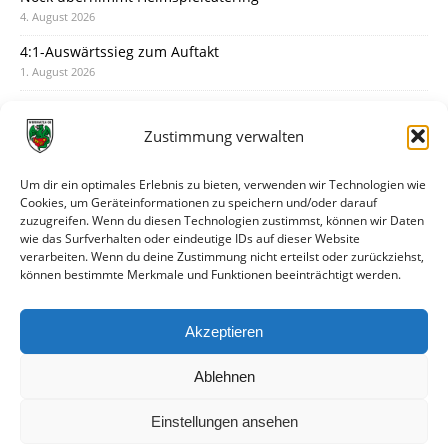
4. August 2026
4:1-Auswärtssieg zum Auftakt
1. August 2026
Pokal: Wormatia muss zu Schott Mainz
31. Juli 2026
Zustimmung verwalten
Wormatia trauert um Jürgen Dinger
30. Juli 2026
Um dir ein optimales Erlebnis zu bieten, verwenden wir Technologien wie
Cookies, um Geräteinformationen zu speichern und/oder darauf
Deine Spielminute: 89+1
zuzugreifen. Wenn du diesen Technologien zustimmst, können wir Daten
28. Juli 2026
wie das Surfverhalten oder eindeutige IDs auf dieser Website
verarbeiten. Wenn du deine Zustimmung nicht erteilst oder zurückziehst,
Neuer Rückensponsor
können bestimmte Merkmale und Funktionen beeinträchtigt werden.
28. Juli 2026
Neue Podcast-Folge: So tickt Björn!
Akzeptieren
27. Juli 2026
Ablehnen
Einstellungen ansehen