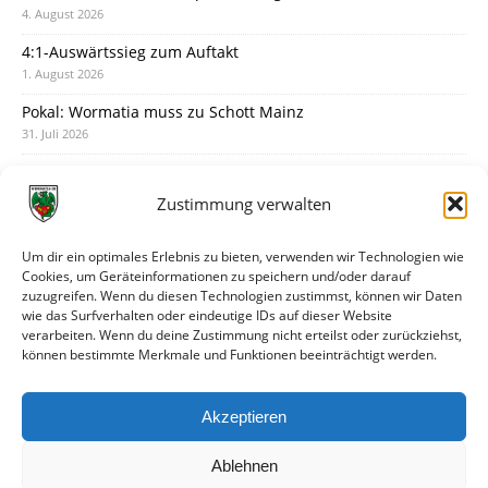
4. August 2026
4:1-Auswärtssieg zum Auftakt
1. August 2026
Pokal: Wormatia muss zu Schott Mainz
31. Juli 2026
Wormatia trauert um Jürgen Dinger
30. Juli 2026
Zustimmung verwalten
Deine Spielminute: 89+1
28. Juli 2026
Um dir ein optimales Erlebnis zu bieten, verwenden wir Technologien wie
Cookies, um Geräteinformationen zu speichern und/oder darauf
Neuer Rückensponsor
zuzugreifen. Wenn du diesen Technologien zustimmst, können wir Daten
28. Juli 2026
wie das Surfverhalten oder eindeutige IDs auf dieser Website
verarbeiten. Wenn du deine Zustimmung nicht erteilst oder zurückziehst,
Neue Podcast-Folge: So tickt Björn!
können bestimmte Merkmale und Funktionen beeinträchtigt werden.
27. Juli 2026
Eindrücke vom Stadionfest
Akzeptieren
27. Juli 2026
Ablehnen