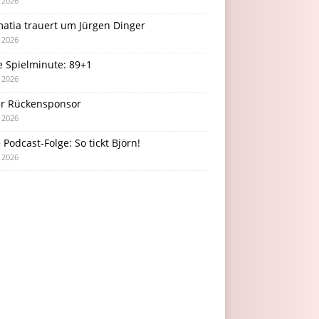
i 2026
atia trauert um Jürgen Dinger
i 2026
e Spielminute: 89+1
i 2026
r Rückensponsor
i 2026
Podcast-Folge: So tickt Björn!
i 2026