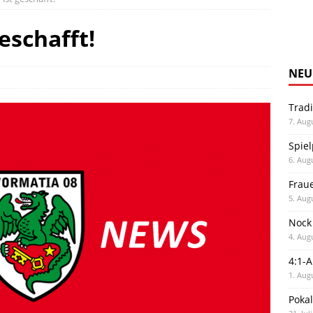
eschafft!
NEU
Trad
7. Aug
Spiel
6. Aug
Frau
5. Aug
Nock
4. Aug
4:1-
1. Aug
Poka