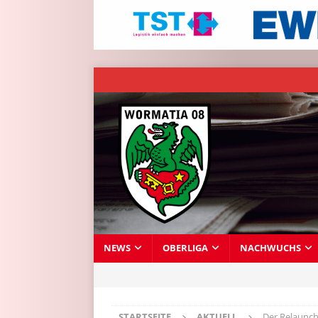
NEWS
OBERLIGA
NACHWUCHS
STARTSEITE
AKTUELL
Der Relaunch 