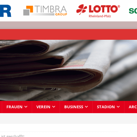
FRAUEN
VEREIN
BUSINESS
STADION
ARC
ist geschafft!