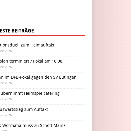
ESTE BEITRÄGE
itionsduell zum Heimauftakt
ust 2026
plan terminiert / Pokal am 18.08.
ust 2026
en im DFB-Pokal gegen den SV Eutingen
ust 2026
 übernimmt Heimspielcatering
ust 2026
Auswärtssieg zum Auftakt
ust 2026
l: Wormatia muss zu Schott Mainz