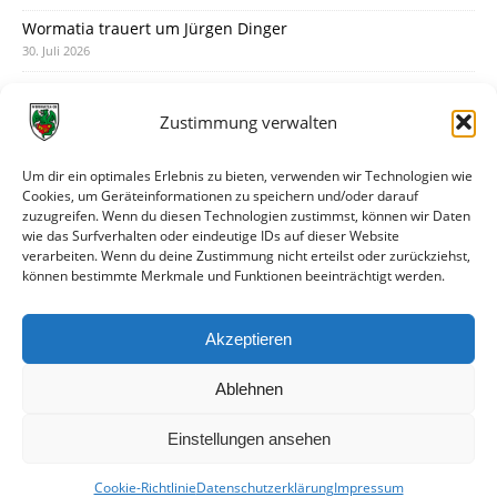
Wormatia trauert um Jürgen Dinger
30. Juli 2026
Deine Spielminute: 89+1
28. Juli 2026
Zustimmung verwalten
Neuer Rückensponsor
28. Juli 2026
Um dir ein optimales Erlebnis zu bieten, verwenden wir Technologien wie
Cookies, um Geräteinformationen zu speichern und/oder darauf
Neue Podcast-Folge: So tickt Björn!
zuzugreifen. Wenn du diesen Technologien zustimmst, können wir Daten
27. Juli 2026
wie das Surfverhalten oder eindeutige IDs auf dieser Website
verarbeiten. Wenn du deine Zustimmung nicht erteilst oder zurückziehst,
Eindrücke vom Stadionfest
können bestimmte Merkmale und Funktionen beeinträchtigt werden.
27. Juli 2026
Unterhaltsamer Abschlusstest mit später Niederlage
Akzeptieren
25. Juli 2026
Ablehnen
Einstellungen ansehen
Cookie-Richtlinie
Datenschutzerklärung
Impressum
© VfR Wormatia Worms