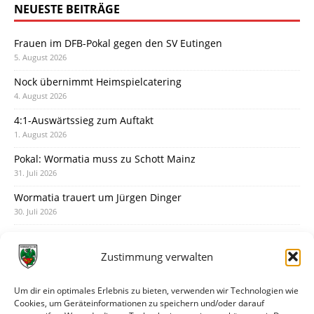
NEUESTE BEITRÄGE
Frauen im DFB-Pokal gegen den SV Eutingen
5. August 2026
Nock übernimmt Heimspielcatering
4. August 2026
4:1-Auswärtssieg zum Auftakt
1. August 2026
Pokal: Wormatia muss zu Schott Mainz
31. Juli 2026
Wormatia trauert um Jürgen Dinger
30. Juli 2026
Deine Spielminute: 89+1
28. Juli 2026
Zustimmung verwalten
Neuer Rückensponsor
28. Juli 2026
Um dir ein optimales Erlebnis zu bieten, verwenden wir Technologien wie
Cookies, um Geräteinformationen zu speichern und/oder darauf
Neue Podcast-Folge: So tickt Björn!