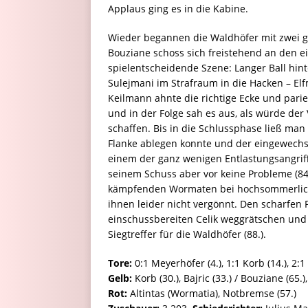
Applaus ging es in die Kabine.
Wieder begannen die Waldhöfer mit zwei gu
Bouziane schoss sich freistehend an den e
spielentscheidende Szene: Langer Ball hint
Sulejmani im Strafraum in die Hacken – El
Keilmann ahnte die richtige Ecke und parie
und in der Folge sah es aus, als würde der
schaffen. Bis in die Schlussphase ließ man
Flanke ablegen konnte und der eingewechselt
einem der ganz wenigen Entlastungsangriffe
seinem Schuss aber vor keine Probleme (84.
kämpfenden Wormaten bei hochsommerlich
ihnen leider nicht vergönnt. Den scharfen 
einschussbereiten Celik weggrätschen und s
Siegtreffer für die Waldhöfer (88.).
Tore:
0:1 Meyerhöfer (4.), 1:1 Korb (14.), 2:1 
Gelb:
Korb (30.), Bajric (33.) / Bouziane (65.),
Rot:
Altintas (Wormatia), Notbremse (57.)