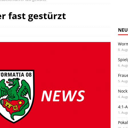
r fast gestürzt
NEU
Worm
8. Aug
Spiel
6. Aug
Frau
5. Aug
Nock
4. Aug
4:1-
1. Aug
Poka