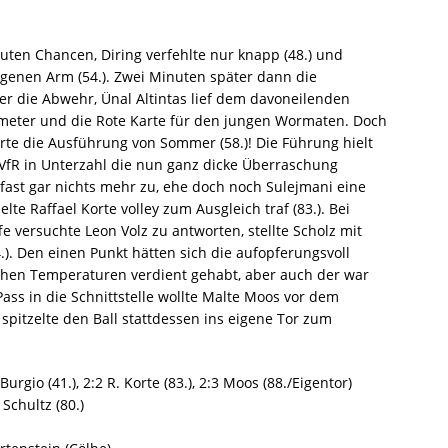
ten Chancen, Diring verfehlte nur knapp (48.) und
igenen Arm (54.). Zwei Minuten später dann die
er die Abwehr, Ünal Altintas lief dem davoneilenden
fmeter und die Rote Karte für den jungen Wormaten. Doch
rte die Ausführung von Sommer (58.)! Die Führung hielt
 VfR in Unterzahl die nun ganz dicke Überraschung
 fast gar nichts mehr zu, ehe doch noch Sulejmani eine
e Raffael Korte volley zum Ausgleich traf (83.). Bei
 versuchte Leon Volz zu antworten, stellte Scholz mit
). Den einen Punkt hätten sich die aufopferungsvoll
en Temperaturen verdient gehabt, aber auch der war
Pass in die Schnittstelle wollte Malte Moos vor dem
pitzelte den Ball stattdessen ins eigene Tor zum
Burgio (41.), 2:2 R. Korte (83.), 2:3 Moos (88./Eigentor)
 Schultz (80.)