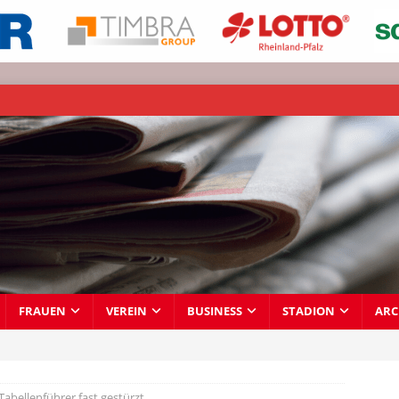
FRAUEN
VEREIN
BUSINESS
STADION
ARC
Tabellenführer fast gestürzt