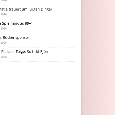
i 2026
atia trauert um Jürgen Dinger
i 2026
e Spielminute: 89+1
i 2026
r Rückensponsor
i 2026
Podcast-Folge: So tickt Björn!
i 2026