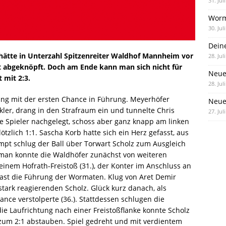
31. Jul
Worm
30. Jul
Dein
 hätte in Unterzahl Spitzenreiter Waldhof Mannheim vor
28. Jul
 abgeknöpft. Doch am Ende kann man sich nicht für
Neue
 mit 2:3.
28. Jul
ging mit der ersten Chance in Führung. Meyerhöfer
Neue 
ler, drang in den Strafraum ein und tunnelte Chris
27. Jul
che Spieler nachgelegt, schoss aber ganz knapp am linken
lötzlich 1:1. Sascha Korb hatte sich ein Herz gefasst, aus
pt schlug der Ball über Torwart Scholz zum Ausgleich
d man konnte die Waldhöfer zunächst von weiteren
inem Hofrath-Freistoß (31.), der Konter im Anschluss an
fast die Führung der Wormaten. Klug von Aret Demir
stark reagierenden Scholz. Glück kurz danach, als
ance verstolperte (36.). Stattdessen schlugen die
ie Laufrichtung nach einer Freistoßflanke konnte Scholz
 zum 2:1 abstauben. Spiel gedreht und mit verdientem