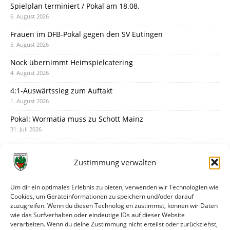
Spielplan terminiert / Pokal am 18.08.
6. August 2026
Frauen im DFB-Pokal gegen den SV Eutingen
5. August 2026
Nock übernimmt Heimspielcatering
4. August 2026
4:1-Auswärtssieg zum Auftakt
1. August 2026
Pokal: Wormatia muss zu Schott Mainz
31. Juli 2026
Wormatia trauert um Jürgen Dinger
30. Juli 2026
Zustimmung verwalten
Deine Spielminute: 89+1
28. Juli 2026
Um dir ein optimales Erlebnis zu bieten, verwenden wir Technologien wie
Cookies, um Geräteinformationen zu speichern und/oder darauf
Neuer Rückensponsor
zuzugreifen. Wenn du diesen Technologien zustimmst, können wir Daten
28. Juli 2026
wie das Surfverhalten oder eindeutige IDs auf dieser Website
verarbeiten. Wenn du deine Zustimmung nicht erteilst oder zurückziehst,