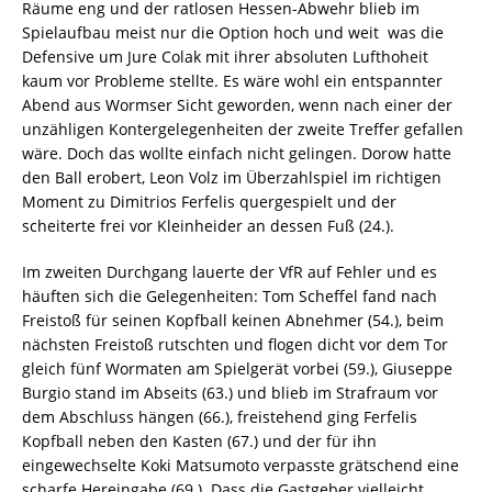
Räume eng und der ratlosen Hessen-Abwehr blieb im
Spielaufbau meist nur die Option hoch und weit  was die
Defensive um Jure Colak mit ihrer absoluten Lufthoheit
kaum vor Probleme stellte. Es wäre wohl ein entspannter
Abend aus Wormser Sicht geworden, wenn nach einer der
unzähligen Kontergelegenheiten der zweite Treffer gefallen
wäre. Doch das wollte einfach nicht gelingen. Dorow hatte
den Ball erobert, Leon Volz im Überzahlspiel im richtigen
Moment zu Dimitrios Ferfelis quergespielt und der
scheiterte frei vor Kleinheider an dessen Fuß (24.).
Im zweiten Durchgang lauerte der VfR auf Fehler und es
häuften sich die Gelegenheiten: Tom Scheffel fand nach
Freistoß für seinen Kopfball keinen Abnehmer (54.), beim
nächsten Freistoß rutschten und flogen dicht vor dem Tor
gleich fünf Wormaten am Spielgerät vorbei (59.), Giuseppe
Burgio stand im Abseits (63.) und blieb im Strafraum vor
dem Abschluss hängen (66.), freistehend ging Ferfelis
Kopfball neben den Kasten (67.) und der für ihn
eingewechselte Koki Matsumoto verpasste grätschend eine
scharfe Hereingabe (69.). Dass die Gastgeber vielleicht