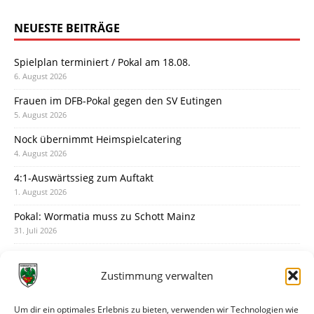
NEUESTE BEITRÄGE
Spielplan terminiert / Pokal am 18.08.
6. August 2026
Frauen im DFB-Pokal gegen den SV Eutingen
5. August 2026
Nock übernimmt Heimspielcatering
4. August 2026
4:1-Auswärtssieg zum Auftakt
1. August 2026
Pokal: Wormatia muss zu Schott Mainz
31. Juli 2026
Wormatia trauert um Jürgen Dinger
30. Juli 2026
Zustimmung verwalten
Deine Spielminute: 89+1
28. Juli 2026
Um dir ein optimales Erlebnis zu bieten, verwenden wir Technologien wie