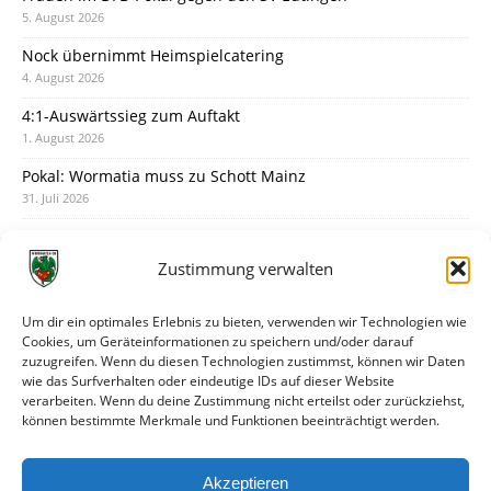
5. August 2026
Nock übernimmt Heimspielcatering
4. August 2026
4:1-Auswärtssieg zum Auftakt
1. August 2026
Pokal: Wormatia muss zu Schott Mainz
31. Juli 2026
Wormatia trauert um Jürgen Dinger
30. Juli 2026
Zustimmung verwalten
Deine Spielminute: 89+1
28. Juli 2026
Um dir ein optimales Erlebnis zu bieten, verwenden wir Technologien wie
Cookies, um Geräteinformationen zu speichern und/oder darauf
Neuer Rückensponsor
zuzugreifen. Wenn du diesen Technologien zustimmst, können wir Daten
28. Juli 2026
wie das Surfverhalten oder eindeutige IDs auf dieser Website
verarbeiten. Wenn du deine Zustimmung nicht erteilst oder zurückziehst,
Neue Podcast-Folge: So tickt Björn!
können bestimmte Merkmale und Funktionen beeinträchtigt werden.
27. Juli 2026
Eindrücke vom Stadionfest
Akzeptieren