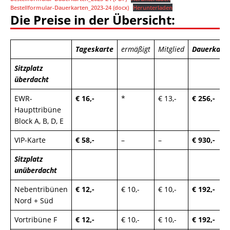
Bestellformular-Dauerkarten_2023-24 (docx)
Herunterladen
Die Preise in der Übersicht:
Tageskarte
ermäßigt
Mitglied
Dauerkart
Sitzplatz
überdacht
EWR-
€ 16,-
*
€ 13,-
€ 256,-
Haupttribüne
Block A, B, D, E
VIP-Karte
€ 58,-
–
–
€ 930,-
Sitzplatz
unüberdacht
Nebentribünen
€ 12,-
€ 10,-
€ 10,-
€ 192,-
Nord + Süd
Vortribüne F
€ 12,-
€ 10,-
€ 10,-
€ 192,-