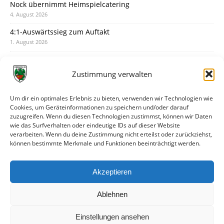
Nock übernimmt Heimspielcatering
4. August 2026
4:1-Auswärtssieg zum Auftakt
1. August 2026
Pokal: Wormatia muss zu Schott Mainz
31. Juli 2026
Zustimmung verwalten
Wormatia trauert um Jürgen Dinger
30. Juli 2026
Um dir ein optimales Erlebnis zu bieten, verwenden wir Technologien wie
Cookies, um Geräteinformationen zu speichern und/oder darauf
Deine Spielminute: 89+1
zuzugreifen. Wenn du diesen Technologien zustimmst, können wir Daten
28. Juli 2026
wie das Surfverhalten oder eindeutige IDs auf dieser Website
verarbeiten. Wenn du deine Zustimmung nicht erteilst oder zurückziehst,
Neuer Rückensponsor
können bestimmte Merkmale und Funktionen beeinträchtigt werden.
28. Juli 2026
Neue Podcast-Folge: So tickt Björn!
Akzeptieren
27. Juli 2026
Ablehnen
Einstellungen ansehen