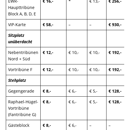
EWR-
€ 16,-
*
€ 13,-
€ 256,-
Haupttribüne
Block A, B, D, E
VIP-Karte
€ 58,-
–
–
€ 930,-
Sitzplatz
unüberdacht
Nebentribünen
€ 12,-
€ 10,-
€ 10,-
€ 192,-
Nord + Süd
Vortribüne F
€ 12,-
€ 10,-
€ 10,-
€ 192,-
Stehplatz
Gegengerade
€ 8,-
€ 6,-
€ 5,-
€ 128,-
Raphael-Hügel-
€ 8,-
€ 6,-
€ 5,-
€ 128,-
Vortribüne
(Fantribüne G)
Gästeblock
€ 8,-
€ 6,-
–
–