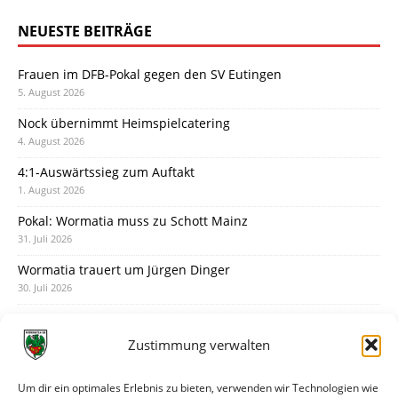
NEUESTE BEITRÄGE
Frauen im DFB-Pokal gegen den SV Eutingen
5. August 2026
Nock übernimmt Heimspielcatering
4. August 2026
4:1-Auswärtssieg zum Auftakt
1. August 2026
Pokal: Wormatia muss zu Schott Mainz
31. Juli 2026
Wormatia trauert um Jürgen Dinger
30. Juli 2026
Deine Spielminute: 89+1
28. Juli 2026
Zustimmung verwalten
Neuer Rückensponsor
28. Juli 2026
Um dir ein optimales Erlebnis zu bieten, verwenden wir Technologien wie