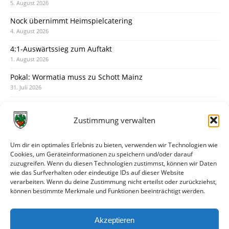
5. August 2026
Nock übernimmt Heimspielcatering
4. August 2026
4:1-Auswärtssieg zum Auftakt
1. August 2026
Pokal: Wormatia muss zu Schott Mainz
31. Juli 2026
Wormatia trauert um Jürgen Dinger
30. Juli 2026
Zustimmung verwalten
Deine Spielminute: 89+1
28. Juli 2026
Um dir ein optimales Erlebnis zu bieten, verwenden wir Technologien wie
Cookies, um Geräteinformationen zu speichern und/oder darauf
Neuer Rückensponsor
zuzugreifen. Wenn du diesen Technologien zustimmst, können wir Daten
28. Juli 2026
wie das Surfverhalten oder eindeutige IDs auf dieser Website
verarbeiten. Wenn du deine Zustimmung nicht erteilst oder zurückziehst,
Neue Podcast-Folge: So tickt Björn!
können bestimmte Merkmale und Funktionen beeinträchtigt werden.
27. Juli 2026
Eindrücke vom Stadionfest
Akzeptieren
27. Juli 2026