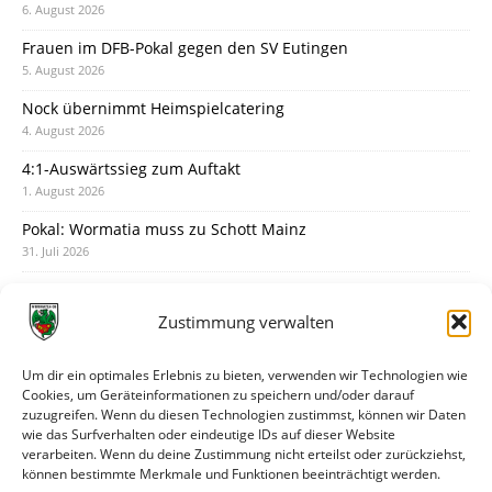
6. August 2026
Frauen im DFB-Pokal gegen den SV Eutingen
5. August 2026
Nock übernimmt Heimspielcatering
4. August 2026
4:1-Auswärtssieg zum Auftakt
1. August 2026
Pokal: Wormatia muss zu Schott Mainz
31. Juli 2026
Wormatia trauert um Jürgen Dinger
30. Juli 2026
Zustimmung verwalten
Deine Spielminute: 89+1
28. Juli 2026
Um dir ein optimales Erlebnis zu bieten, verwenden wir Technologien wie
Cookies, um Geräteinformationen zu speichern und/oder darauf
Neuer Rückensponsor
zuzugreifen. Wenn du diesen Technologien zustimmst, können wir Daten
28. Juli 2026
wie das Surfverhalten oder eindeutige IDs auf dieser Website
verarbeiten. Wenn du deine Zustimmung nicht erteilst oder zurückziehst,
Neue Podcast-Folge: So tickt Björn!
können bestimmte Merkmale und Funktionen beeinträchtigt werden.