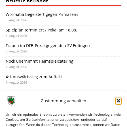
NEUESTE BEITRÄGE
Wormatia begeistert gegen Pirmasens
8. August 2026
Spielplan terminiert / Pokal am 18.08.
6. August 2026
Frauen im DFB-Pokal gegen den SV Eutingen
5. August 2026
Nock übernimmt Heimspielcatering
4. August 2026
4:1-Auswärtssieg zum Auftakt
1. August 2026
Pokal: Wormatia muss zu Schott Mainz
31. Juli 2026
Zustimmung verwalten
Wormatia trauert um Jürgen Dinger
30. Juli 2026
Um dir ein optimales Erlebnis zu bieten, verwenden wir Technologien wie
Cookies, um Geräteinformationen zu speichern und/oder darauf
Deine Spielminute: 89+1
zuzugreifen. Wenn du diesen Technologien zustimmst, können wir Daten