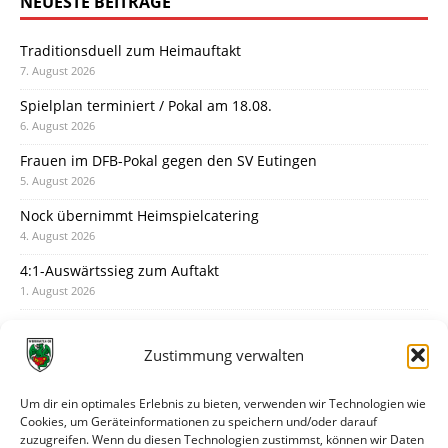
NEUESTE BEITRÄGE
Traditionsduell zum Heimauftakt
7. August 2026
Spielplan terminiert / Pokal am 18.08.
6. August 2026
Frauen im DFB-Pokal gegen den SV Eutingen
5. August 2026
Nock übernimmt Heimspielcatering
4. August 2026
4:1-Auswärtssieg zum Auftakt
1. August 2026
Pokal: Wormatia muss zu Schott Mainz
31. Juli 2026
Zustimmung verwalten
Wormatia trauert um Jürgen Dinger
30. Juli 2026
Um dir ein optimales Erlebnis zu bieten, verwenden wir Technologien wie
Cookies, um Geräteinformationen zu speichern und/oder darauf
Deine Spielminute: 89+1
zuzugreifen. Wenn du diesen Technologien zustimmst, können wir Daten