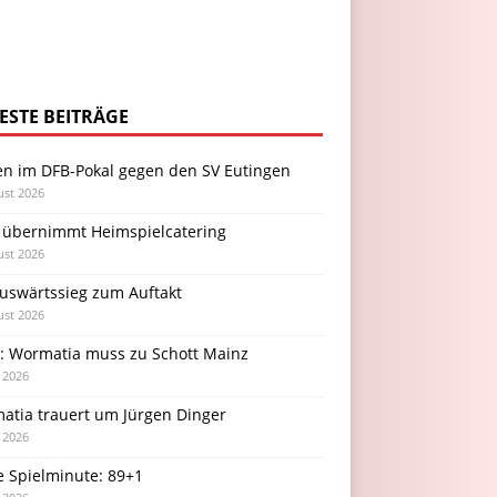
ESTE BEITRÄGE
en im DFB-Pokal gegen den SV Eutingen
ust 2026
 übernimmt Heimspielcatering
ust 2026
Auswärtssieg zum Auftakt
ust 2026
l: Wormatia muss zu Schott Mainz
i 2026
atia trauert um Jürgen Dinger
i 2026
e Spielminute: 89+1