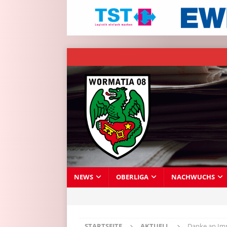
NEWS
OBERLIGA
NACHWUCHS
STARTSEITE
AKTUELL
Danke an Imm