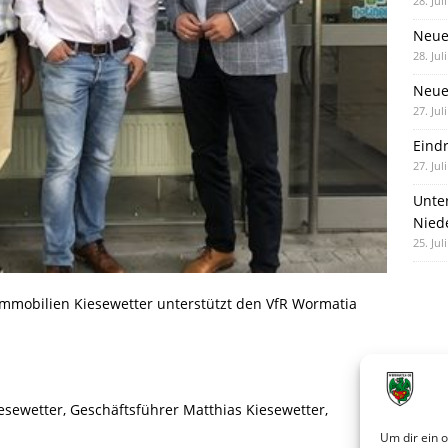
28. Jul
Neue
28. Jul
Neue 
27. Jul
Eind
27. Jul
Unte
Nied
25. Jul
Immobilien Kiesewetter unterstützt den VfR Wormatia
iesewetter, Geschäftsführer Matthias Kiesewetter,
Um dir ein 