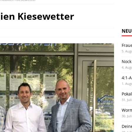
ien Kiesewetter
NEU
Frau
5. Aug
Nock
4. Aug
4:1-
1. Aug
Poka
31. Jul
Worm
30. Jul
Dein