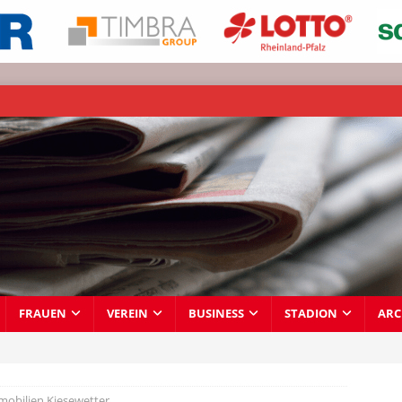
FRAUEN
VEREIN
BUSINESS
STADION
ARC
obilien Kiesewetter