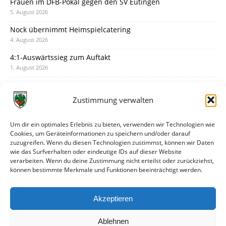
Frauen im DFB-Pokal gegen den SV Eutingen
5. August 2026
Nock übernimmt Heimspielcatering
4. August 2026
4:1-Auswärtssieg zum Auftakt
1. August 2026
Pokal: Wormatia muss zu Schott Mainz
31. Juli 2026
Zustimmung verwalten
Wormatia trauert um Jürgen Dinger
30. Juli 2026
Um dir ein optimales Erlebnis zu bieten, verwenden wir Technologien wie
Cookies, um Geräteinformationen zu speichern und/oder darauf
Deine Spielminute: 89+1
zuzugreifen. Wenn du diesen Technologien zustimmst, können wir Daten
28. Juli 2026
wie das Surfverhalten oder eindeutige IDs auf dieser Website
verarbeiten. Wenn du deine Zustimmung nicht erteilst oder zurückziehst,
Neuer Rückensponsor
können bestimmte Merkmale und Funktionen beeinträchtigt werden.
28. Juli 2026
Neue Podcast-Folge: So tickt Björn!
Akzeptieren
27. Juli 2026
Ablehnen