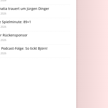
i 2026
atia trauert um Jürgen Dinger
i 2026
e Spielminute: 89+1
i 2026
r Rückensponsor
i 2026
Podcast-Folge: So tickt Björn!
i 2026