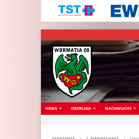
NEWS
OBERLIGA
NACHWUCHS
STARTSEITE
1. MANNSCHAFT
Dani