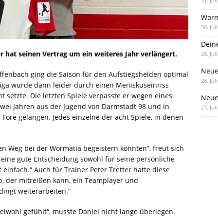
31. Jul
Worm
30. Jul
Dein
r hat seinen Vertrag um ein weiteres Jahr verlängert.
28. Jul
Neue
ffenbach ging die Saison für den Aufstiegshelden optimal
28. Jul
lliga wurde dann leider durch einen Meniskuseinriss
t setzte. Die letzten Spiele verpasste er wegen eines
Neue 
zwei Jahren aus der Jugend von Darmstadt 98 und in
27. Jul
 Tore gelangen. Jedes einzelne der acht Spiele, in denen
 den Weg bei der Wormatia begeistern konnten“, freut sich
st eine gute Entscheidung sowohl für seine persönliche
 einfach.“ Auch für Trainer Peter Tretter hatte diese
Typ, der mitreißen kann, ein Teamplayer und
dingt weiterarbeiten.“
lwohl gefühlt“, musste Daniel nicht lange überlegen.