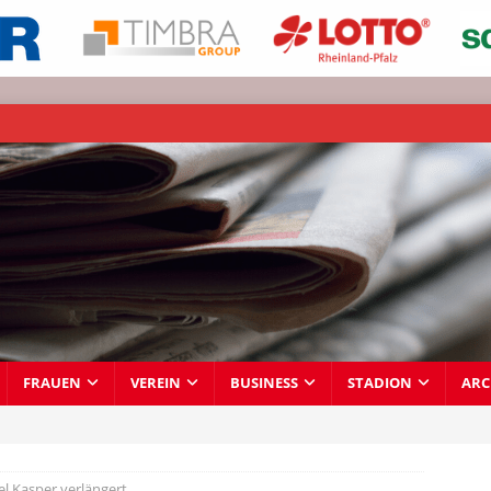
FRAUEN
VEREIN
BUSINESS
STADION
ARC
el Kasper verlängert