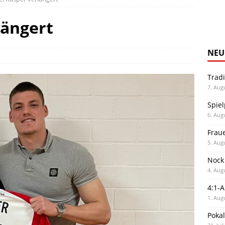
längert
NEU
Trad
7. Aug
Spiel
6. Aug
Frau
5. Aug
Nock
4. Aug
4:1-
1. Aug
Poka