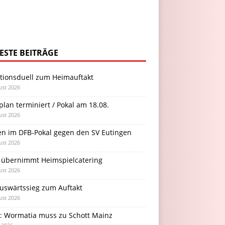
ESTE BEITRÄGE
itionsduell zum Heimauftakt
ust 2026
plan terminiert / Pokal am 18.08.
ust 2026
en im DFB-Pokal gegen den SV Eutingen
ust 2026
 übernimmt Heimspielcatering
ust 2026
Auswärtssieg zum Auftakt
ust 2026
l: Wormatia muss zu Schott Mainz