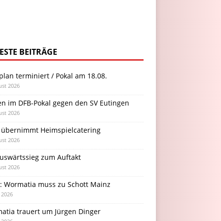
ESTE BEITRÄGE
plan terminiert / Pokal am 18.08.
ust 2026
en im DFB-Pokal gegen den SV Eutingen
ust 2026
 übernimmt Heimspielcatering
ust 2026
Auswärtssieg zum Auftakt
ust 2026
l: Wormatia muss zu Schott Mainz
i 2026
atia trauert um Jürgen Dinger