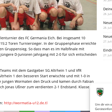
30. Jul
Dein
28. Jul
Neue
28. Jul
Neue 
llenturnier des FC Germania Eich. Bei insgesamt 10
27. Jul
:2 Toren Turniersieger. In der Gruppenphase erreichte
en Gruppensieg. So dass man es im Halbfinale mit
Eind
jüngere D-Junioren Jahrgang mit 2-0 für sich entscheiden
27. Jul
n Teams mit dem Gastgeber SG Altrhein 1 und VfR
trhein 1 den besseren Start erwischte und mit 1-0 in
 die jungen Wormaten den Druck und kamen durch Fabian
ch Jonas Ußner zum verdienten 2-1 Endstand. Klasse
en:
http://wormatia-u12.de.tl
Um dir ein 
Geräteinfor