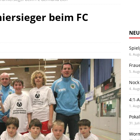
niersieger beim FC
NEU
Spiel
6. Aug
Frau
5. Aug
Nock
4. Aug
4:1-
1. Aug
Poka
31. Jul
Worm