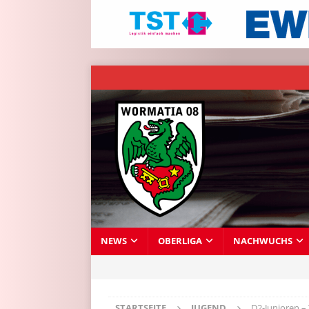
NEWS
OBERLIGA
NACHWUCHS
STARTSEITE
JUGEND
D2-Junioren –