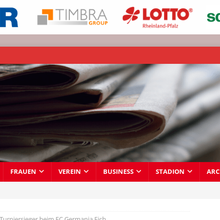
FRAUEN
VEREIN
BUSINESS
STADION
ARC
 Turniersieger beim FC Germania Eich