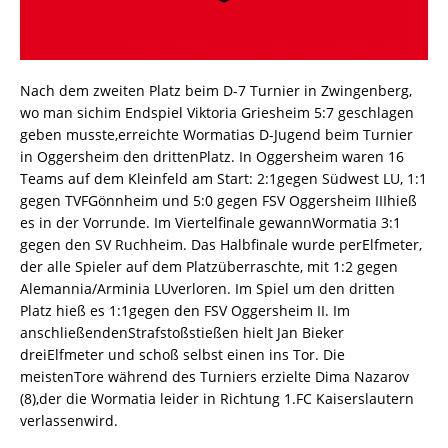
Nach dem zweiten Platz beim D-7 Turnier in Zwingenberg,
wo man sichim Endspiel Viktoria Griesheim 5:7 geschlagen
geben musste,erreichte Wormatias D-Jugend beim Turnier
in Oggersheim den drittenPlatz. In Oggersheim waren 16
Teams auf dem Kleinfeld am Start: 2:1gegen Südwest LU, 1:1
gegen TVFGönnheim und 5:0 gegen FSV Oggersheim IIIhieß
es in der Vorrunde. Im Viertelfinale gewannWormatia 3:1
gegen den SV Ruchheim. Das Halbfinale wurde perElfmeter,
der alle Spieler auf dem Platzüberraschte, mit 1:2 gegen
Alemannia/Arminia LUverloren. Im Spiel um den dritten
Platz hieß es 1:1gegen den FSV Oggersheim II. Im
anschließendenStrafstoßstießen hielt Jan Bieker
dreiElfmeter und schoß selbst einen ins Tor. Die
meistenTore während des Turniers erzielte Dima Nazarov
(8),der die Wormatia leider in Richtung 1.FC Kaiserslautern
verlassenwird.