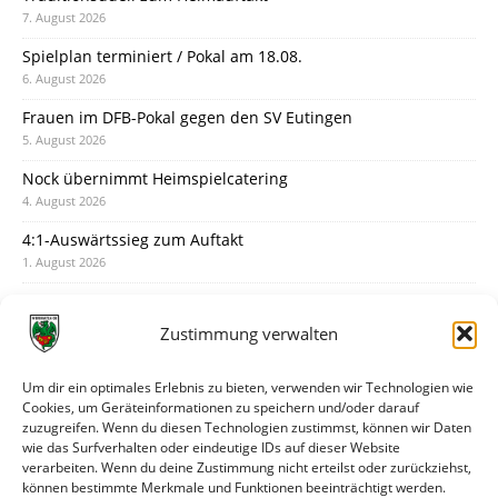
7. August 2026
Spielplan terminiert / Pokal am 18.08.
6. August 2026
Frauen im DFB-Pokal gegen den SV Eutingen
5. August 2026
Nock übernimmt Heimspielcatering
4. August 2026
4:1-Auswärtssieg zum Auftakt
1. August 2026
Pokal: Wormatia muss zu Schott Mainz
31. Juli 2026
Zustimmung verwalten
Wormatia trauert um Jürgen Dinger
30. Juli 2026
Um dir ein optimales Erlebnis zu bieten, verwenden wir Technologien wie
Cookies, um Geräteinformationen zu speichern und/oder darauf
Deine Spielminute: 89+1
zuzugreifen. Wenn du diesen Technologien zustimmst, können wir Daten
28. Juli 2026
wie das Surfverhalten oder eindeutige IDs auf dieser Website
verarbeiten. Wenn du deine Zustimmung nicht erteilst oder zurückziehst,
Neuer Rückensponsor
können bestimmte Merkmale und Funktionen beeinträchtigt werden.