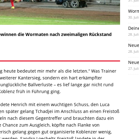
31. Jul
Worm
30. Jul
Dein
 gewinnen die Wormaten nach zweimaligen Rückstand
28. Jul
Neue
28. Jul
Neue 
27. Jul
ieg heute bedeutet mir mehr als die letzten.“ Was Trainer
 weiterer Kantersieg, sondern ein hart erkämpfter
unglückliche Ballverluste – es lief lange gar nicht rund
Koblenz früh in Führung ging.
ndete Henrich mit einem wuchtigen Schuss, den Luca
uten später gelang Tchadjei im Anschluss an einen Freistoß
eln nach diesem Gegentreffer und brauchten dazu ein
e Chance zum Ausgleich, köpfte nach Flanke von
lerisch gelang gegen gut organisierte Koblenzer wenig,
 werden. Sandro Loechelts Freistoß landete in der