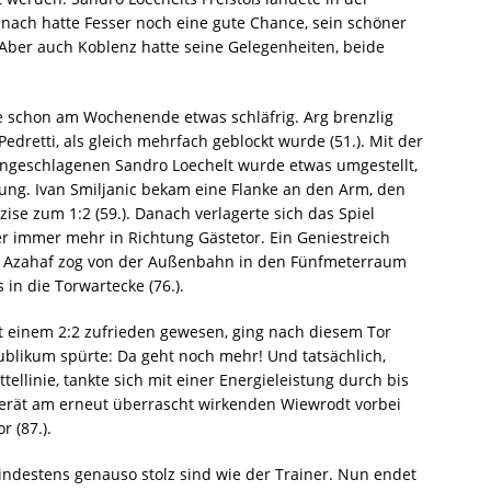
anach hatte Fesser noch eine gute Chance, sein schöner
 Aber auch Koblenz hatte seine Gelegenheiten, beide
ie schon am Wochenende etwas schläfrig. Arg brenzlig
edretti, als gleich mehrfach geblockt wurde (51.). Mit der
ngeschlagenen Sandro Loechelt wurde etwas umgestellt,
ung. Ivan Smiljanic bekam eine Flanke an den Arm, den
zise zum 1:2 (59.). Danach verlagerte sich das Spiel
 immer mehr in Richtung Gästetor. Ein Geniestreich
h. Azahaf zog von der Außenbahn in den Fünfmeterraum
in die Torwartecke (76.).
 einem 2:2 zufrieden gewesen, ging nach diesem Tor
blikum spürte: Da geht noch mehr! Und tatsächlich,
tellinie, tankte sich mit einer Energieleistung durch bis
erät am erneut überrascht wirkenden Wiewrodt vorbei
r (87.).
mindestens genauso stolz sind wie der Trainer. Nun endet