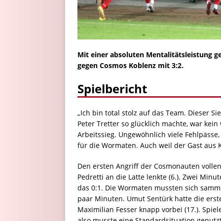
Mit einer absoluten Mentalitätsleistung
gegen Cosmos Koblenz mit 3:2.
Spielbericht
„Ich bin total stolz auf das Team. Dieser S
Peter Tretter so glücklich machte, war kein
Arbeitssieg. Ungewöhnlich viele Fehlpässe, 
für die Wormaten. Auch weil der Gast aus 
Den ersten Angriff der Cosmonauten volle
Pedretti an die Latte lenkte (6.). Zwei Min
das 0:1. Die Wormaten mussten sich samm
paar Minuten. Umut Sentürk hatte die erst
Maximilian Fesser knapp vorbei (17.). Spie
also musste eine Standardsituation genutzt