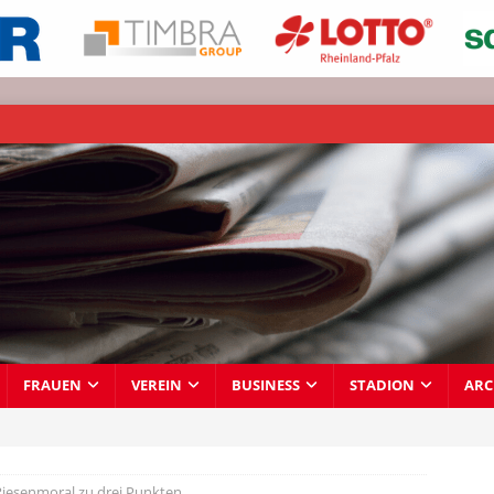
FRAUEN
VEREIN
BUSINESS
STADION
ARC
Riesenmoral zu drei Punkten