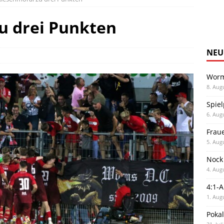
u drei Punkten
NEU
Worm
8. Aug
Spiel
6. Aug
Frau
5. Aug
Nock
4. Aug
4:1-
1. Aug
Poka