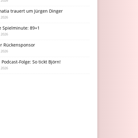
i 2026
atia trauert um Jürgen Dinger
i 2026
e Spielminute: 89+1
i 2026
r Rückensponsor
i 2026
Podcast-Folge: So tickt Björn!
i 2026