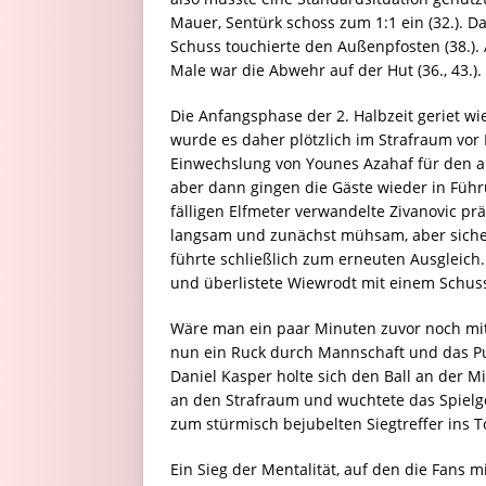
Mauer, Sentürk schoss zum 1:1 ein (32.). D
Schuss touchierte den Außenpfosten (38.).
Male war die Abwehr auf der Hut (36., 43.).
Die Anfangsphase der 2. Halbzeit geriet w
wurde es daher plötzlich im Strafraum vor P
Einwechslung von Younes Azahaf für den a
aber dann gingen die Gäste wieder in Führ
fälligen Elfmeter verwandelte Zivanovic prä
langsam und zunächst mühsam, aber sicher
führte schließlich zum erneuten Ausgleic
und überlistete Wiewrodt mit einem Schuss 
Wäre man ein paar Minuten zuvor noch mit
nun ein Ruck durch Mannschaft und das Pu
Daniel Kasper holte sich den Ball an der Mit
an den Strafraum und wuchtete das Spielg
zum stürmisch bejubelten Siegtreffer ins To
Ein Sieg der Mentalität, auf den die Fans 