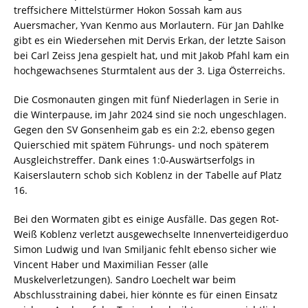
treffsichere Mittelstürmer Hokon Sossah kam aus
Auersmacher, Yvan Kenmo aus Morlautern. Für Jan Dahlke
gibt es ein Wiedersehen mit Dervis Erkan, der letzte Saison
bei Carl Zeiss Jena gespielt hat, und mit Jakob Pfahl kam ein
hochgewachsenes Sturmtalent aus der 3. Liga Österreichs.
Die Cosmonauten gingen mit fünf Niederlagen in Serie in
die Winterpause, im Jahr 2024 sind sie noch ungeschlagen.
Gegen den SV Gonsenheim gab es ein 2:2, ebenso gegen
Quierschied mit spätem Führungs- und noch späterem
Ausgleichstreffer. Dank eines 1:0-Auswärtserfolgs in
Kaiserslautern schob sich Koblenz in der Tabelle auf Platz
16.
Bei den Wormaten gibt es einige Ausfälle. Das gegen Rot-
Weiß Koblenz verletzt ausgewechselte Innenverteidigerduo
Simon Ludwig und Ivan Smiljanic fehlt ebenso sicher wie
Vincent Haber und Maximilian Fesser (alle
Muskelverletzungen). Sandro Loechelt war beim
Abschlusstraining dabei, hier könnte es für einen Einsatz