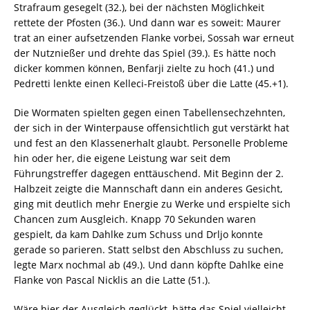
Strafraum gesegelt (32.), bei der nächsten Möglichkeit
rettete der Pfosten (36.). Und dann war es soweit: Maurer
trat an einer aufsetzenden Flanke vorbei, Sossah war erneut
der Nutznießer und drehte das Spiel (39.). Es hätte noch
dicker kommen können, Benfarji zielte zu hoch (41.) und
Pedretti lenkte einen Kelleci-Freistoß über die Latte (45.+1).
Die Wormaten spielten gegen einen Tabellensechzehnten,
der sich in der Winterpause offensichtlich gut verstärkt hat
und fest an den Klassenerhalt glaubt. Personelle Probleme
hin oder her, die eigene Leistung war seit dem
Führungstreffer dagegen enttäuschend. Mit Beginn der 2.
Halbzeit zeigte die Mannschaft dann ein anderes Gesicht,
ging mit deutlich mehr Energie zu Werke und erspielte sich
Chancen zum Ausgleich. Knapp 70 Sekunden waren
gespielt, da kam Dahlke zum Schuss und Drljo konnte
gerade so parieren. Statt selbst den Abschluss zu suchen,
legte Marx nochmal ab (49.). Und dann köpfte Dahlke eine
Flanke von Pascal Nicklis an die Latte (51.).
Wäre hier der Ausgleich geglückt, hätte das Spiel vielleicht