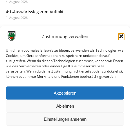
4. August 2026
4:1-Auswärtssieg zum Auftakt
1. August 2026
Pokal: Wormatia muss zu Schott Mainz
31. Juli 2026
Zustimmung verwalten
Wormatia trauert um Jürgen Dinger
30. Juli 2026
Um dir ein optimales Erlebnis zu bieten, verwenden wir Technologien wie
Cookies, um Geräteinformationen zu speichern und/oder darauf
Deine Spielminute: 89+1
zuzugreifen. Wenn du diesen Technologien zustimmst, können wir Daten
28. Juli 2026
wie das Surfverhalten oder eindeutige IDs auf dieser Website
verarbeiten. Wenn du deine Zustimmung nicht erteilst oder zurückziehst,
Neuer Rückensponsor
können bestimmte Merkmale und Funktionen beeinträchtigt werden.
28. Juli 2026
Neue Podcast-Folge: So tickt Björn!
Akzeptieren
27. Juli 2026
Ablehnen
Einstellungen ansehen