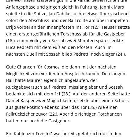
Die Wormaten starteten gut in die Partie, beherrschten die
Anfangsphase und gingen gleich in Führung. Jannik Marx
spielte in die Spitze, Jan Dahlke suchte etwas überraschend
sofort den Abschluss und der Ball rollte am überrumpelten
Drljo vorbei an den Innenpfosten ins Tor (12.). Heuser setzte
einen ersten gefährlichen Torschuss ab für die Gastgeber
(16.), einen Volley von Sossah zwei Minuten später lenkte
Luca Pedretti mit dem Fuß an den Pfosten. Auch im
nächsten Duell mit Sossah blieb Pedretti noch Sieger (24.).
Gute Chancen für Cosmos, die dann mit der nächsten
Möglichkeit zum verdienten Ausgleich kamen. Den langen
Ball hatte Maurer eigentlich abgelaufen, der
Rückgabeversuch auf Pedretti misslang aber und Sossah
bedankte sich mit dem 1:1 (28.). Auf der anderen Seite hatte
Daniel Kasper zwei Möglichkeiten, setzte aber einen Schuss
aus guter Position ebenso über das Tor (35.) wie einen
Fallrückzieher zuvor (22.). Aber die richtigen Torchancen
hatten nur noch die Gastgeber.
Ein Koblenzer Freistoß war bereits gefährlich durch den