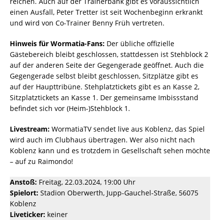
reichen. Auch auf der Trainerbank gibt es voraussichtlich
einen Ausfall, Peter Tretter ist seit Wochenbeginn erkrankt
und wird von Co-Trainer Benny Früh vertreten.
Hinweis für Wormatia-Fans:
Der übliche offizielle
Gästebereich bleibt geschlossen, stattdessen ist Stehblock 2
auf der anderen Seite der Gegengerade geöffnet. Auch die
Gegengerade selbst bleibt geschlossen, Sitzplätze gibt es
auf der Haupttribüne. Stehplatztickets gibt es an Kasse 2,
Sitzplatztickets an Kasse 1. Der gemeinsame Imbissstand
befindet sich vor (Heim-)Stehblock 1.
Livestream:
WormatiaTV sendet live aus Koblenz, das Spiel
wird auch im Clubhaus übertragen. Wer also nicht nach
Koblenz kann und es trotzdem in Gesellschaft sehen möchte
– auf zu Raimondo!
Anstoß:
Freitag, 22.03.2024, 19:00 Uhr
Spielort:
Stadion Oberwerth, Jupp-Gauchel-Straße, 56075
Koblenz
Liveticker:
keiner