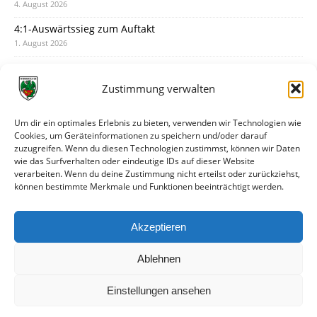
4. August 2026
4:1-Auswärtssieg zum Auftakt
1. August 2026
Pokal: Wormatia muss zu Schott Mainz
31. Juli 2026
Zustimmung verwalten
Wormatia trauert um Jürgen Dinger
30. Juli 2026
Um dir ein optimales Erlebnis zu bieten, verwenden wir Technologien wie
Cookies, um Geräteinformationen zu speichern und/oder darauf
Deine Spielminute: 89+1
zuzugreifen. Wenn du diesen Technologien zustimmst, können wir Daten
28. Juli 2026
wie das Surfverhalten oder eindeutige IDs auf dieser Website
verarbeiten. Wenn du deine Zustimmung nicht erteilst oder zurückziehst,
Neuer Rückensponsor
können bestimmte Merkmale und Funktionen beeinträchtigt werden.
28. Juli 2026
Neue Podcast-Folge: So tickt Björn!
Akzeptieren
27. Juli 2026
Ablehnen
Einstellungen ansehen